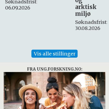
:
arktisk
Søknadsfrist:
miljø
16. august.
Søknadsfrist:
30.08.2026
Vis alle stillinger
FRA UNG.FORSKNING.NO: