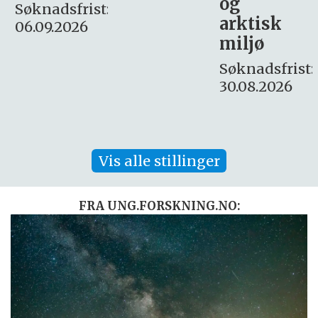
og
– fast
:
arktisk
Søknadsfrist:
miljø
16. august.
Søknadsfrist:
30.08.2026
Vis alle stillinger
FRA UNG.FORSKNING.NO: