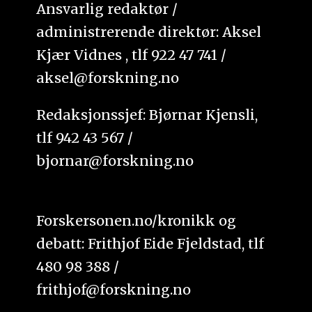
Ansvarlig redaktør /
administrerende direktør: Aksel
Kjær Vidnes , tlf 922 47 741 /
aksel@forskning.no
Redaksjonssjef: Bjørnar Kjensli,
tlf 942 43 567 /
bjornar@forskning.no
Forskersonen.no/kronikk og
debatt: Frithjof Eide Fjeldstad, tlf
480 98 388 /
frithjof@forskning.no