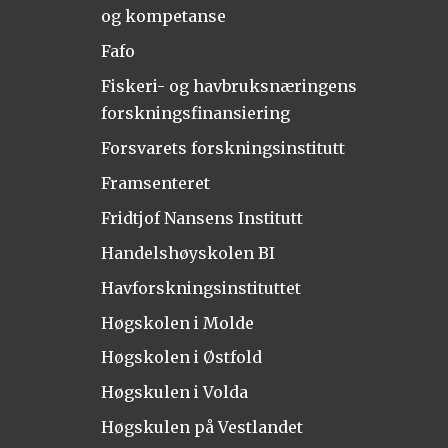
og kompetanse
Fafo
Fiskeri- og havbruksnæringens
forskningsfinansiering
Forsvarets forskningsinstitutt
Framsenteret
Fridtjof Nansens Institutt
Handelshøyskolen BI
Havforskningsinstituttet
Høgskolen i Molde
Høgskolen i Østfold
Høgskulen i Volda
Høgskulen på Vestlandet