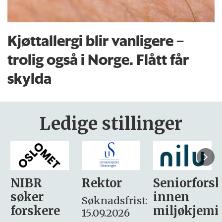
Kjøttallergi blir vanligere –
trolig også i Norge. Flått får
skylda
Ledige stillinger
Rektor
Seniorforsker
Forskning.
innen
søker
Søknadsfrist:
miljøkjemi
nyhetsjour
15.09.2026