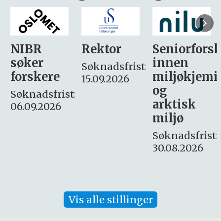
Rektor
Seniorforsker
Forskning.
innen
søker
Søknadsfrist:
miljøkjemi
nyhetsjour
15.09.2026
og
– fast
:
arktisk
Søknadsfrist:
miljø
16. august.
Søknadsfrist:
30.08.2026
Vis alle stillinger