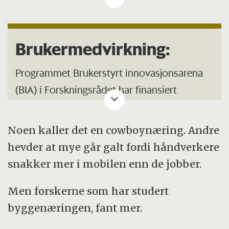
Prosjektene er initiert av næringslivet og
konkurrerer om støtte på grunnlag av bl.a.
innovasjonsgrad og verdiskapingspotensial.
Brukermedvirkning:
Programmet Brukerstyrt innovasjonsarena
(BIA) i Forskningsrådet har ­finansiert
prosjektet «Plain ­building – plain sailing?». I
BIA ­kalles dette et Kompetanseprosjekt med
Noen kaller det en cowboynæring. Andre
brukermedvirkning. Prosjekter som dette
hevder at mye går galt fordi håndverkere
skal bidra til konkret ­innovasjon i en næring,
snakker mer i mobilen enn de jobber.
og samtidig gjennomføre vitenskapelig
forskning på inter­nasjonalt nivå.
Men forskerne som har studert
byggenæringen, fant mer.