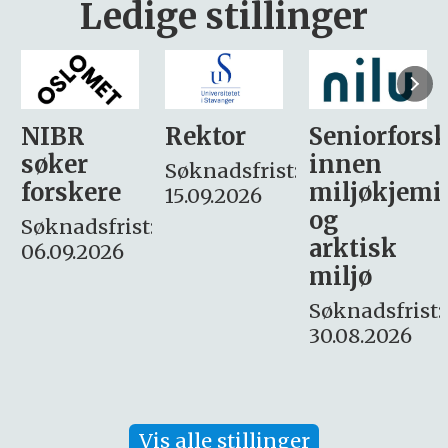
Ledige stillinger
Rektor
Seniorforsker
Forskning.
innen
søker
Søknadsfrist:
miljøkjemi
nyhetsjour
15.09.2026
og
– fast
:
arktisk
Søknadsfrist:
miljø
16. august.
Søknadsfrist:
30.08.2026
Vis alle stillinger