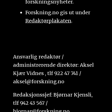
forskningsnyheter.
Forskning.no gis ut under
Redaktørplakaten
.
Ansvarlig redaktør /
administrerende direktør: Aksel
Kjær Vidnes , tlf 922 47 741 /
aksel@forskning.no
Redaksjonssjef: Bjørnar Kjensli,
tlf 942 43 567 /
bjornar@forskning.no