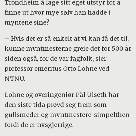
Trondheim å lage sitt eget utstyr for å
Samme metode har vært brukt til analyse av
finne ut hvor mye edelt metall den
finne ut hvor mye sølv han hadde i
sølv i malmer og legeringer.
opprinnelige blandingen inneholdt.
myntene sine?
(Kilde:
Store norske leksikon
)
– Hvis det er så enkelt at vi kan få det til,
kunne myntmesterne greie det for 500 år
siden også, for de var fagfolk, sier
professor emeritus Otto Lohne ved
NTNU.
Lohne og overingeniør Pål Ulseth har
den siste tida prøvd seg frem som
gullsmeder og myntmestere, simpelthen
fordi de er nysgjerrige.