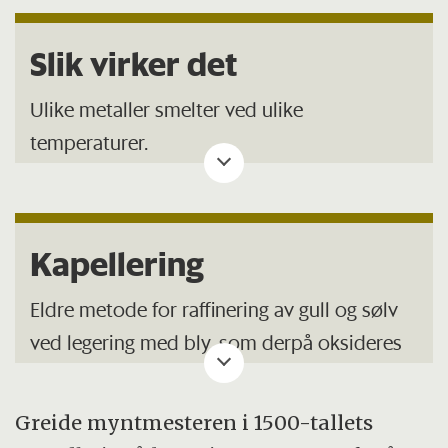
Slik virker det
Ulike metaller smelter ved ulike
temperaturer.
Når du legger en metallegering av edelt
metall i en smelteskål (kapell) sammen med
Kapellering
bly og varmer den opp, vil den porøse
kapellen ved en bestemt temperatur dra til
Eldre metode for raffinering av gull og sølv
seg smeltet blyoksid, mens det edle metallet
ved legering med bly, som derpå oksideres
blir igjen på overflaten.
(avdrives) og tar med seg andre uedle
metaller inn i kapellveggen.
Ved å sammenligne vekten av metallet i
Greide myntmesteren i 1500-tallets
skålen før og etter kapelleringen, kan du