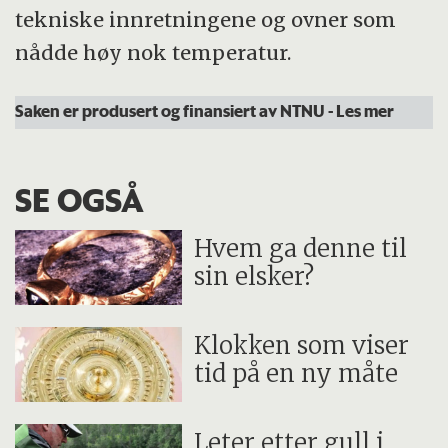
tekniske innretningene og ovner som
nådde høy nok temperatur.
Saken er produsert og finansiert av NTNU
- Les mer
SE OGSÅ
Hvem ga denne til
sin elsker?
Klokken som viser
tid på en ny måte
Leter etter gull i