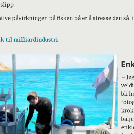
slipp.
ive påvirkningen på fisken på er å stresse den så 
k til milliardindustri
Enk
– Je
veldi
bli h
fotog
krok
balj
enkl