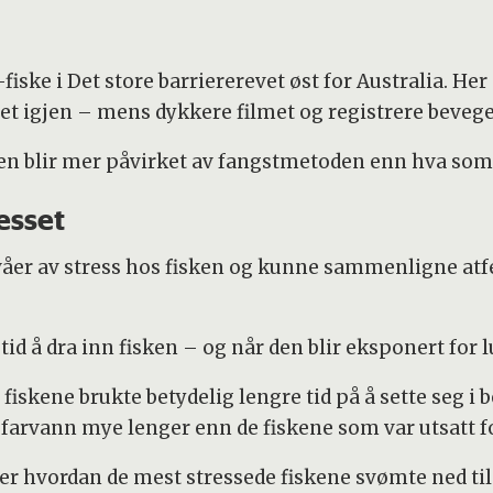
iske i Det store barriererevet øst for Australia. Her
avet igjen – mens dykkere filmet og registrere beveg
sken blir mer påvirket av fangstmetoden enn hva som 
esset
våer av stress hos fisken og kunne sammenligne atfer
id å dra inn fisken – og når den blir eksponert for luf
fiskene brukte betydelig lengre tid på å sette seg i b
 farvann mye lenger enn de fiskene som var utsatt f
r hvordan de mest stressede fiskene svømte ned til