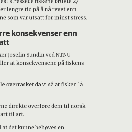
est stressede fiskene brukte 2,4
er lengre tid på å nå revet enn
ne som var utsatt for minst stress.
rre konsekvenser enn
att
ker Josefin Sundin ved NTNU
eller at konsekvensene på fiskens
 ble overrasket da vi så at fisken lå
rne direkte overføre dem til norsk
rt til art.
il at det kunne behøves en