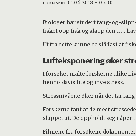
01.06.2018 - 05:00
PUBLISERT
Biologer har studert fang-og-slipp-f
fisket opp fisk og slapp den ut i h
Ut fra dette kunne de slå fast at fi
Lufteksponering øker str
I forsøket målte forskerne ulike ni
henholdsvis lite og mye stress.
Stressnivåene øker når det tar lang t
Forskerne fant at de mest stressede 
sluppet ut. De oppholdt seg i åpent
Filmene fra forsøkene dokumentere