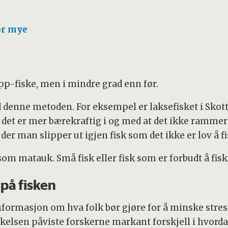
or mye
pp-fiske, men i mindre grad enn før.
d denne metoden. For eksempel er laksefisket i Skott
di det er mer bærekraftig i og med at det ikke ramme
 der man slipper ut igjen fisk som det ikke er lov å fi
som matauk. Små fisk eller fisk som er forbudt å fiske
 på fisken
 informasjon om hva folk bør gjøre for å minske stres
kelsen påviste forskerne markant forskjell i hvord