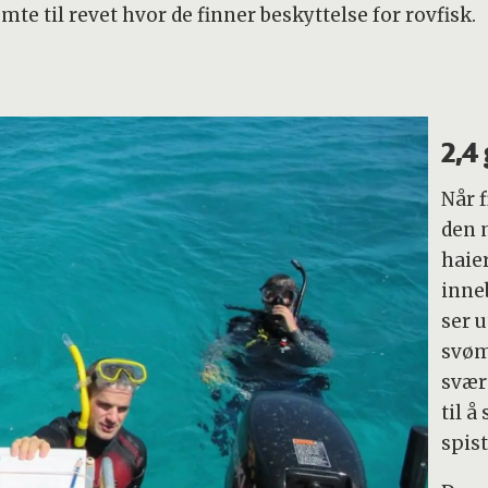
mte til revet hvor de finner beskyttelse for rovfisk.
2,4
Når 
den 
haier
inne
ser u
svøm
svært
til å
spist