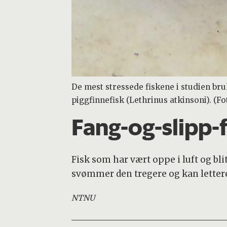
De mest stressede fiskene i studien bruk
piggfinnefisk (Lethrinus atkinsoni). (F
Fang-og-slipp-f
Fisk som har vært oppe i luft og bli
svømmer den tregere og kan lettere 
NTNU