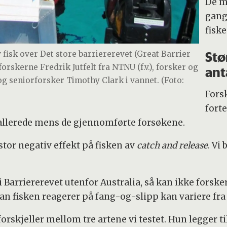
De m
gang
fiske
Stø
 fisk over Det store barriererevet (Great Barrier
forskerne Fredrik Jutfelt fra NTNU (f.v.), forsker og
ant
 seniorforsker Timothy Clark i vannet. (Foto:
Fors
fort
e, allerede mens de gjennomførte forsøkene.
 stor negativ effekt på fisken av
catch and release
. Vi
 Barriererevet utenfor Australia, så kan ikke forske
dan fisken reagerer på fang-og-slipp kan variere fra a
forskjeller mellom tre artene vi testet. Hun legger t