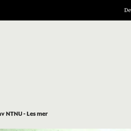
De
t av NTNU
- Les mer