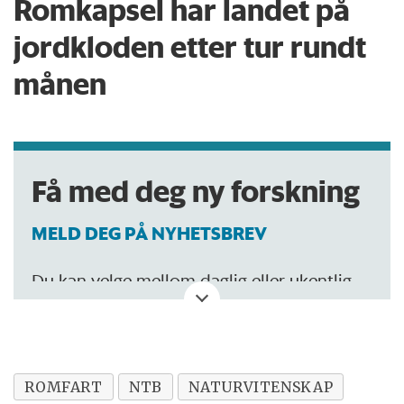
Romkapsel har landet på
jordkloden etter tur rundt
månen
Få med deg ny forskning
MELD DEG PÅ NYHETSBREV
Du kan velge mellom daglig eller ukentlig
oppdatering.
ROMFART
NTB
NATURVITENSKAP