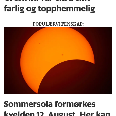
farlig og topphemmelig
POPULÆRVITENSKAP:
Sommersola formørkes
kvelden 12. August. Her kan