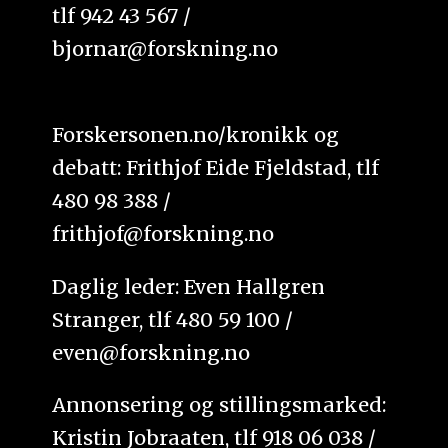
tlf 942 43 567 /
bjornar@forskning.no
Forskersonen.no/kronikk og
debatt: Frithjof Eide Fjeldstad, tlf
480 98 388 /
frithjof@forskning.no
Daglig leder: Even Hallgren
Stranger, tlf 480 59 100 /
even@forskning.no
Annonsering og stillingsmarked:
Kristin Jobraaten, tlf 918 06 038 /