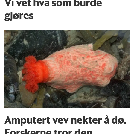
Vi vet hva som burde
gjøres
Amputert vev nekter å dø.
Forskerne tror den