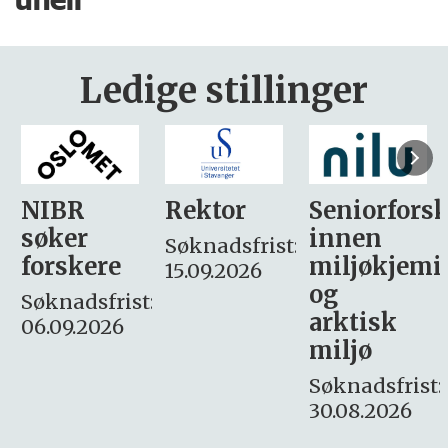
Ledige stillinger
Rektor
Seniorforsker
Forskning.
innen
søker
Søknadsfrist:
miljøkjemi
nyhetsjour
15.09.2026
og
– fast
:
arktisk
Søknadsfrist:
miljø
16. august.
Søknadsfrist:
30.08.2026