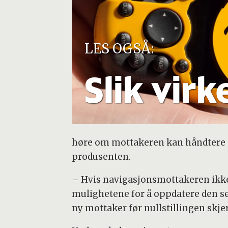
LES OGSÅ:
Slik vir
høre om mottakeren kan håndtere nul
produsenten.
– Hvis navigasjonsmottakeren ikke
mulighetene for å oppdatere den sel
ny mottaker før nullstillingen skjer