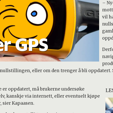
– Ny
mott
vil h
null
gaml
ker GPS
oppd
Derf
navi
prod
lstillingen, eller om den trenger å bli oppdatert. S
 er oppdatert, må brukerne undersøke
LE
v, kanskje via internett, eller eventuelt kjøpe
, sier Kapaasen.