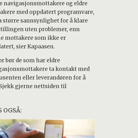
e navigasjonsmottakere og eldre
akere med oppdatert programvare,
a større sannsynlighet for å klare
stillingen uten problemer, enn
e mottakere som ikke er
atert, sier Kapaasen.
or bør de som har eldre
gasjonsmottakere ta kontakt med
usenten eller leverandøren for å
jekk gjerne nettsiden til
S OGSÅ: