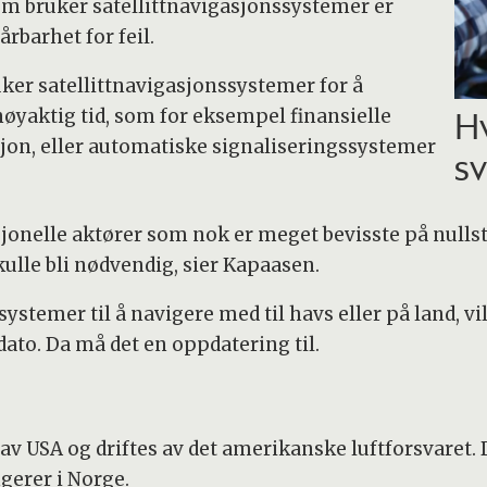
om bruker satellittnavigasjonssystemer er
årbarhet for feil.
er satellittnavigasjonssystemer for å
t nøyaktig tid, som for eksempel finansielle
Hv
jon, eller automatiske signaliseringssystemer
sv
sjonelle aktører som nok er meget bevisste på nulls
ulle bli nødvendig, sier Kapaasen.
ystemer til å navigere med til havs eller på land, v
l dato. Da må det en oppdatering til.
 av USA og driftes av det amerikanske luftforsvare
gerer i Norge.