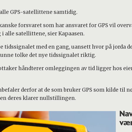
 alle GPS-satellittene samtidig.
kanske forsvaret som har ansvaret for GPS vil overv
 i alle satellittene, sier Kapaasen.
e tidssignalet med en gang, uansett hvor på jorda d
ne tolke det nye tidssignalet riktig.
ttaker håndterer omleggingen av tid ligger hos eier
aler derfor at de som bruker GPS som kilde til nøya
en deres klarer nullstillingen.
Nav
vær