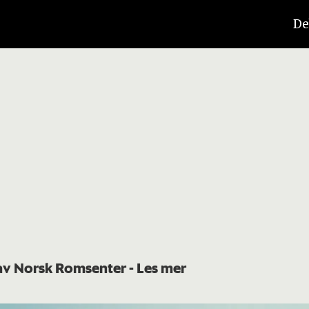
De
t av Norsk Romsenter
- Les mer