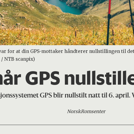
r for at din GPS-mottaker håndterer nullstillingen til de
k / NTB scanpix)
år GPS nullstille
onssystemet GPS blir nullstilt natt til 6. april. 
Norsk
Romsenter