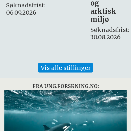
og
– fast
:
arktisk
Søknadsfrist:
miljø
16. august.
Søknadsfrist:
30.08.2026
Vis alle stillinger
FRA UNG.FORSKNING.NO: