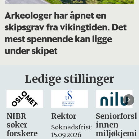
Arkeologer har åpnet en
skipsgrav fra vikingtiden. Det
mest spennende kan ligge
under skipet
Ledige stillinger
Rektor
Seniorforsker
Forskning.
innen
søker
Søknadsfrist:
miljøkjemi
nyhetsjour
15.09.2026