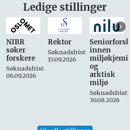
Ledige stillinger
Rektor
Seniorforsker
Forskning.
innen
søker
Søknadsfrist:
miljøkjemi
nyhetsjour
15.09.2026
og
– fast
:
arktisk
Søknadsfrist:
miljø
16. august.
Søknadsfrist:
30.08.2026