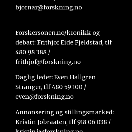
bjornar@forskning.no
Forskersonen.no/kronikk og
debatt: Frithjof Eide Fjeldstad, tlf
480 98 388 /
frithjof@forskning.no
Daglig leder: Even Hallgren
Stranger, tlf 480 59 100 /
even@forskning.no
Annonsering og stillingsmarked:
Kristin Jobraaten, tlf 918 06 038 /
kristin.j@forskning.no