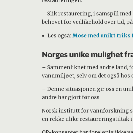
restaureringen.
– Slik restaurering, i samspill med
behovet for vedlikehold over tid, p
Les også:
Mose med unikt triks f
Norges unike mulighet f
– Sammenliknet med andre land, for
vannmiljøet, selv om det også hos os
– Denne situasjonen gir oss en unik
andre har gjort før oss.
Norsk institutt for vannforskning st
en rekke ulike restaureringstiltak 
OR-konseptet har foreløpig ikke vær