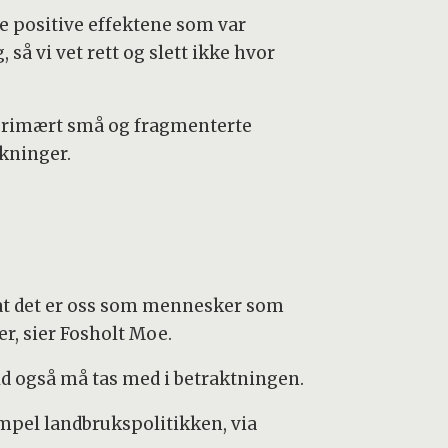
de positive effektene som var
 så vi vet rett og slett ikke hvor
, primært små og fragmenterte
rkninger.
ne at det er oss som mennesker som
er, sier Fosholt Moe.
ld også må tas med i betraktningen.
sempel landbrukspolitikken, via