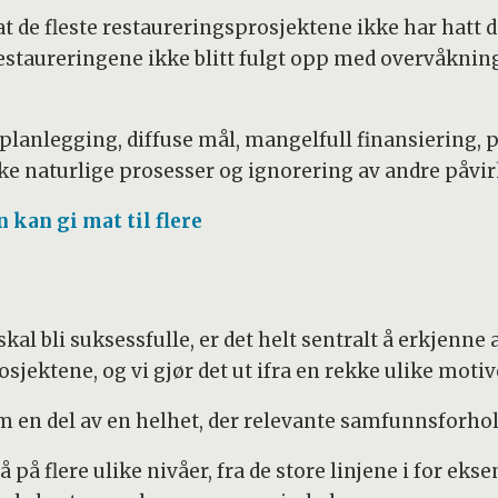
 at de fleste restaureringsprosjektene ikke har hatt 
r restaureringene ikke blitt fulgt opp med overvåkning,
g planlegging, diffuse mål, mangelfull finansiering
kke naturlige prosesser og ignorering av andre påvi
kan gi mat til flere
skal bli suksessfulle, er det helt sentralt å erkjen
rosjektene, og vi gjør det ut ifra en rekke ulike motiv
som en del av en helhet, der relevante samfunnsforho
på flere ulike nivåer, fra de store linjene i for ek