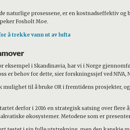
 de naturlige prosessene, er en kostnadseffektiv og
åpeker Fosholt Moe.
or å trekke vann ut av lufta
ramover
 eksempel i Skandinavia, har vi i Norge gjennomfør
s er behov for dette, sier forskningssjef ved NIVA, N
 mulighet til å bruke OR i fremtidens prosjekter, o
artet derfor i 2016 en strategisk satsing over flere å
i akvatiske økosystemer. Metodene som er presentert
t testet i sin fulle utstrekning, men den kanskje m