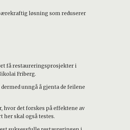
 bærekraftig løsning som reduserer
t få restaureringsprosjekter i
ikolai Friberg.
g dermed unngå å gjenta de feilene
r, hvor det forskes på effektene av
 her skal også testes.
est suksessfulle restaureringen i