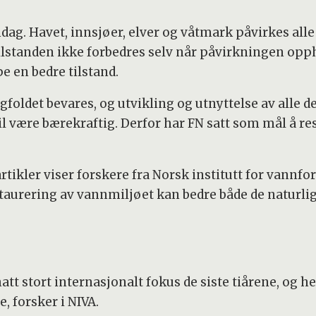
ag. Havet, innsjøer, elver og våtmark påvirkes alle
 tilstanden ikke forbedres selv når påvirkningen opph
e en bedre tilstand.
foldet bevares, og utvikling og utnyttelse av alle d
l være bærekraftig. Derfor har FN satt som mål å res
artikler viser forskere fra Norsk institutt for vann
taurering av vannmiljøet kan bedre både de naturli
att stort internasjonalt fokus de siste tiårene, og h
, forsker i NIVA.