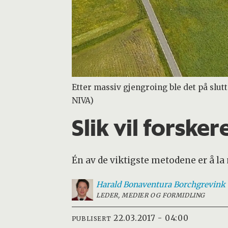
Etter massiv gjengroing ble det på slut
NIVA)
Slik vil forske
Én av de viktigste metodene er å la
Harald Bonaventura
Borchgrevink
LEDER, MEDIER OG FORMIDLING
22.03.2017 - 04:00
PUBLISERT