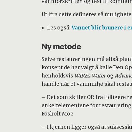
vannforskriften og ned til kommu
Ut ifra dette defineres så mulighete
Les også:
Vannet blir brunere i e
Ny metode
Selve restaureringen må altså planle
konsept de har valgt å kalle Den Op
henholdsvis
WIREs Water
og
Advanc
handle når et vannmiljø skal restau
– Det som skiller OR fra tidligere r
enkeltelementene for restaurering 
Fosholt Moe.
– I kjernen ligger også at suksessk