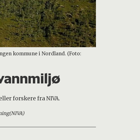
llangen kommune i Nordland. (Foto:
 vannmiljø
ller forskere fra NIVA.
ning
(NIVA)