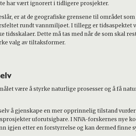
e har vært ignorert i tidligere prosjekter.
slår, er at de geografiske grensene til området som
sfeltet rundt vannmiljøet. I tillegg er tidsaspektet
like tidsskalaer. Dette må tas med når de som skal r
rke valg av tiltaksformer.
selv
målet være å styrke naturlige prosesser og å få natu
elv å gjenskape en mer opprinnelig tilstand vurderes.
sprosjekter uforutsigbare. I NIVA-forskernes nye ko
nn igjen etter en forstyrrelse og kan dermed finne 