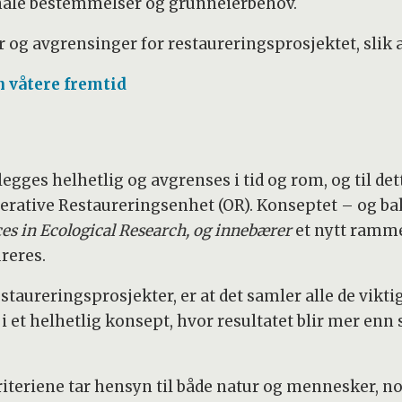
nale bestemmelser og grunneierbehov.
r og avgrensinger for restaureringsprosjektet, slik a
n våtere fremtid
gges helhetlig og avgrenses i tid og rom, og til det
erative Restaureringsenhet (OR). Konseptet – og bak
es in Ecological Research, og innebærer
et nytt ramme
reres.
estaureringsprosjekter, er at det samler alle de vikti
i et helhetlig konsept, hvor resultatet blir mer e
riteriene tar hensyn til både natur og mennesker, n