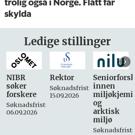
trolig også i Norge. Flått får
skylda
Ledige stillinger
Rektor
Seniorforsker
Forskning.
innen
søker
Søknadsfrist:
miljøkjemi
nyhetsjour
15.09.2026
og
– fast
:
arktisk
Søknadsfrist:
miljø
16. august.
Søknadsfrist: