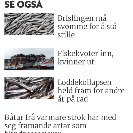
SE OGSÅ
Brislingen må
svømme for å stå
stille
Fiskekvoter inn,
kvinner ut
Loddekollapsen
held fram for andre
år på rad
Båtar frå varmare strok har med
seg framande artar som