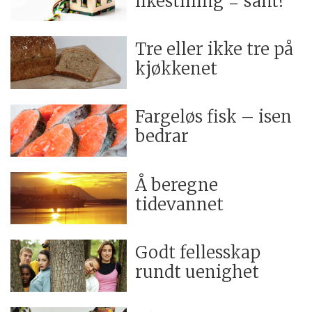
likestilling = sant?
Tre eller ikke tre på
kjøkkenet
Fargeløs fisk – isen
bedrar
Å beregne
tidevannet
Godt fellesskap
rundt uenighet