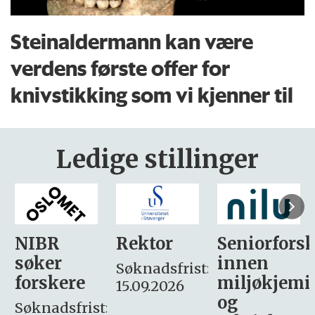
Steinaldermann kan være
verdens første offer for
knivstikking som vi kjenner til
Ledige stillinger
Rektor
Seniorforsker
Forskning.
innen
søker
Søknadsfrist:
miljøkjemi
nyhetsjour
15.09.2026
og
– fast
: