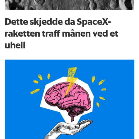
Dette skjedde da SpaceX-
raketten traff månen ved et
uhell