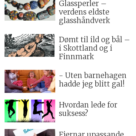
Glassperler –
verdens eldste
glasshåndverk
Dømt til ild og bål –
i Skottland og i
Finnmark
- Uten barnehagen
hadde jeg blitt gal!
Hvordan lede for
suksess?
Fjernar upassande