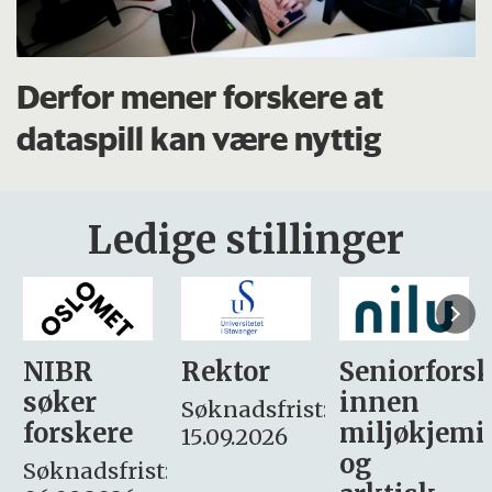
Derfor mener forskere at
dataspill kan være nyttig
Ledige stillinger
Rektor
Seniorforsker
Forskning.
innen
søker
Søknadsfrist:
miljøkjemi
nyhetsjour
15.09.2026
og
– fast
: