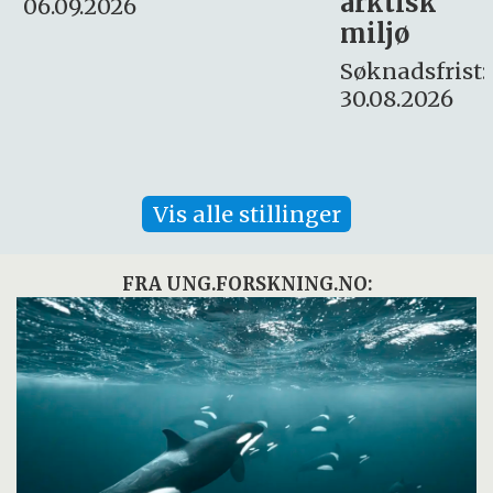
arktisk
Søknadsfrist:
miljø
16. august.
Søknadsfrist:
30.08.2026
Vis alle stillinger
FRA UNG.FORSKNING.NO: