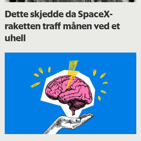
Dette skjedde da SpaceX-
raketten traff månen ved et
uhell