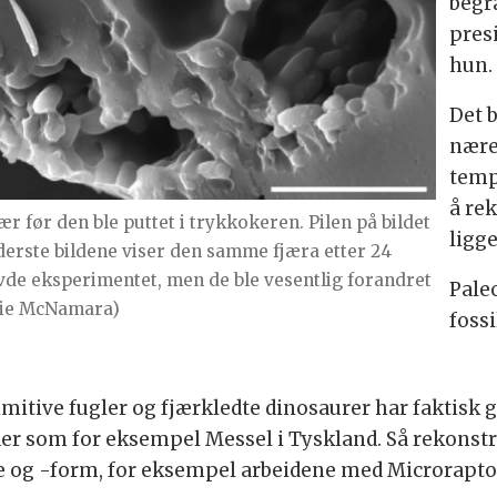
begr
pres
hun.
Det b
nære
temp
å re
ær før den ble puttet i trykkokeren. Pilen på bildet
ligge
derste bildene viser den samme fjæra etter 24
vde eksperimentet, men de ble vesentlig forandret
Pale
rie McNamara)
fossi
itive fugler og fjærkledte dinosaurer har faktisk
er som for eksempel Messel i Tyskland. Så rekonstr
og -form, for eksempel arbeidene med Microraptor, 