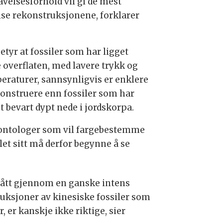
avelsesforhold vil gi de mest
ise rekonstruksjonene, forklarer
etyr at fossiler som har ligget
 overflaten, med lavere trykk og
eraturer, sannsynligvis er enklere
konstruere enn fossiler som har
t bevart dypt nede i jordskorpa.
ontologer som vil fargebestemme
let sitt må derfor begynne å se
 gått gjennom en ganske intens
uksjoner av kinesiske fossiler som
er kanskje ikke riktige, sier