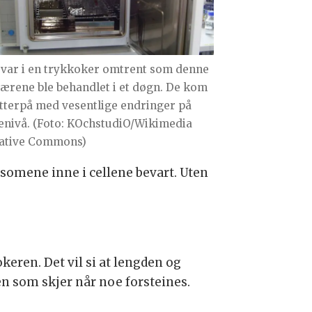
 var i en trykkoker omtrent som denne
fjærene ble behandlet i et døgn. De kom
etterpå med vesentlige endringer på
lenivå. (Foto: KOchstudiO/Wikimedia
ative Commons)
osomene inne i cellene bevart. Uten
eren. Det vil si at lengden og
n som skjer når noe forsteines.