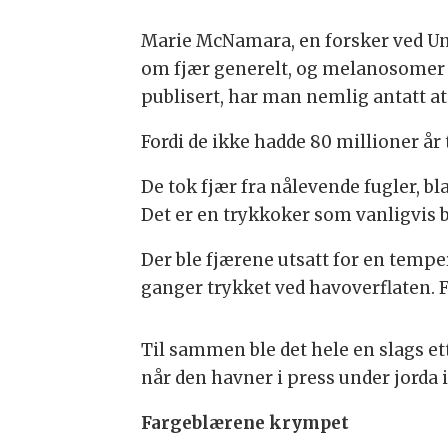
Marie McNamara, en forsker ved Uni
om fjær generelt, og melanosomer spe
publisert, har man nemlig antatt at
Fordi de ikke hadde 80 millioner år
De tok fjær fra nålevende fugler, bl
Det er en trykkoker som vanligvis b
Der ble fjærene utsatt for en temper
ganger trykket ved havoverflaten. F
Til sammen ble det hele en slags ett
når den havner i press under jorda i
Fargeblærene krympet