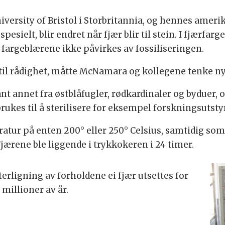
versity of Bristol i Storbritannia, og hennes ameri
sielt, blir endret når fjær blir til stein. I fjærfarg
 fargeblærene ikke påvirkes av fossiliseringen.
 til rådighet, måtte McNamara og kollegene tenke ny
ant annet fra østblåfugler, rødkardinaler og byduer, 
rukes til å sterilisere for eksempel forskningsutstyr
atur på enten 200° eller 250° Celsius, samtidig som t
jærene ble liggende i trykkokeren i 24 timer.
erligning av forholdene ei fjær utsettes for
 millioner av år.