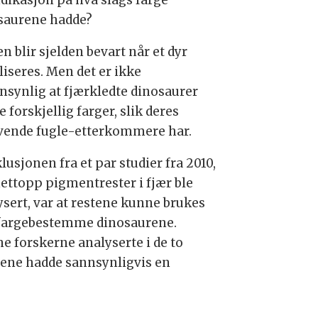
ndikasjon på hva slags farge
saurene hadde?
n blir sjelden bevart når et dyr
liseres. Men det er ikke
nsynlig at fjærkledte dinosaurer
 forskjellig farger, slik deres
vende fugle-etterkommere har.
usjonen fra et par studier fra 2010,
nettopp pigmentrester i fjær ble
ysert, var at restene kunne brukes
å fargebestemme dinosaurene.
ne forskerne analyserte i de to
iene hadde sannsynligvis en