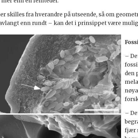
 mer enn en femtedel.
skilles fra hverandre på utseende, så om geometr
vlangt enn rundt – kan det i prinsippet være mulig
Foss
– De
foss
den 
mela
nøya
fors
– De
begr
fjær