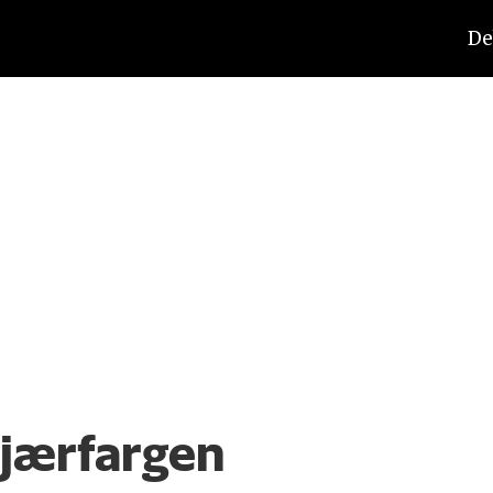
De
fjærfargen