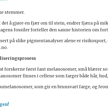
kke stemmer.
 det å gjøre en fjær om til stein, endrer fjæra på m
agens fossiler forteller den sanne historien om fort
sert på slike pigmentanalyser alene er risikosport,
.no.
iliseringsprosess
jær at forskerne først fant melanosomer, små blærer s
anosomer finnes i cellene som farger både hår, hud,
Eumelanosomer, som gir en brunsvart farge, og fe
gen!