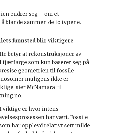
ien endrer seg – om et
 å blande sammen de to typene.
ilets funnsted blir viktigere
tte betyr at rekonstruksjoner av
il fjærfarge som kun baserer seg på
presise geometrien til fossile
nosomer muligens ikke er
ktige, sier McNamara til
kning.no.
t viktige er hvor intens
avelsesprosessen har vært. Fossile
 som har opplevd relativt sett milde