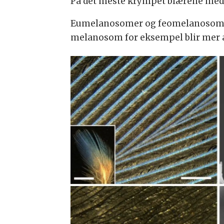
På det meste krympet blærene med
Eumelanosomer og feomelanosomer 
melanosom for eksempel blir mer a