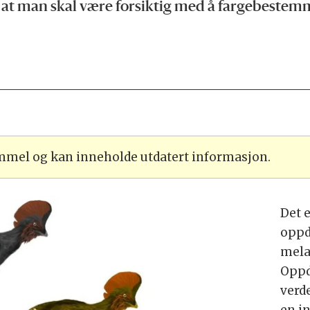
e at man skal være forsiktig med å fargebestem
ammel og kan inneholde utdatert informasjon.
Det 
oppd
melan
Oppd
verd