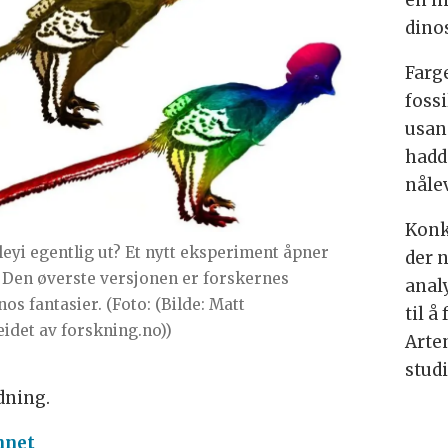
en i
dino
Farge
fossi
usan
hadde
nåle
Konkl
yi egentlig ut? Et nytt eksperiment åpner
der 
: Den øverste versjonen er forskernes
anal
s fantasier. (Foto: (Bilde: Matt
til 
det av forskning.no))
Arte
stud
dning.
nnet