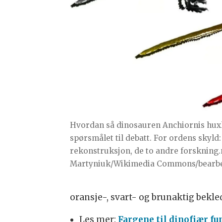
Hvordan så dinosauren Anchiornis huxle
spørsmålet til debatt. For ordens skyld
rekonstruksjon, de to andre forskning.no
Martyniuk/Wikimedia Commons/bearbei
oransje-, svart- og brunaktig bekle
Les mer:
Fargene til dinofjær fu