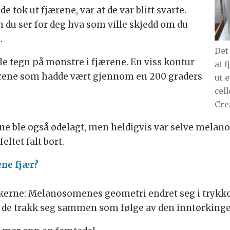
e tok ut fjærene, var at de var blitt svarte.
m du ser for deg hva som ville skjedd om du
.
Det
le tegn på mønstre i fjærene. En viss kontur
at 
jærene som hadde vært gjennom en 200 graders
ut 
cel
Cre
ene ble også ødelagt, men heldigvis var selve melan
eltet falt bort.
ene fjær?
rskerne: Melanosomenes geometri endret seg i trykkok
 de trakk seg sammen som følge av den inntørkinge