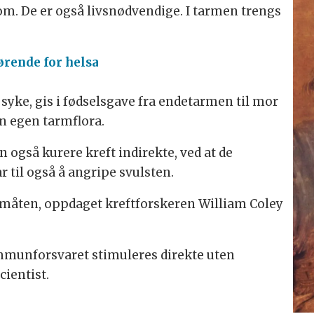
om. De er også livsnødvendige. I tarmen trengs
rende for helsa
yke, gis i fødselsgave fra endetarmen til mor
in egen tarmflora.
også kurere kreft indirekte, ved at de
til også å angripe svulsten.
 måten, oppdaget kreftforskeren William Coley
immunforsvaret stimuleres direkte uten
cientist.