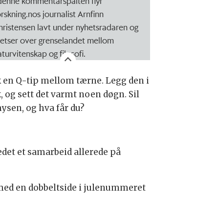
 denne kommentarspalten flyr
orskning.nos journalist Arnfinn
hristensen lavt under nyhetsradaren og
retser over grenselandet mellom
aturvitenskap og filosofi.
k en Q-tip mellom tærne. Legg den i
, og sett det varmt noen døgn. Sil
mysen, og hva får du?
det et samarbeid allerede på
 med en dobbeltside i julenummeret