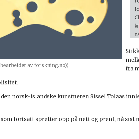
I
f
C
k
n
Stik
melk
 bearbeidet av forskning.no))
fra 
isitet.
den norsk-islandske kunstneren Sissel Tolaas innle
som fortsatt spretter opp på nett og prent, nå sist