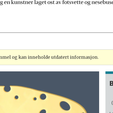
n kunstner laget ost av fotsvette og nesebus
.
ammel og kan inneholde utdatert informasjon.
B
(