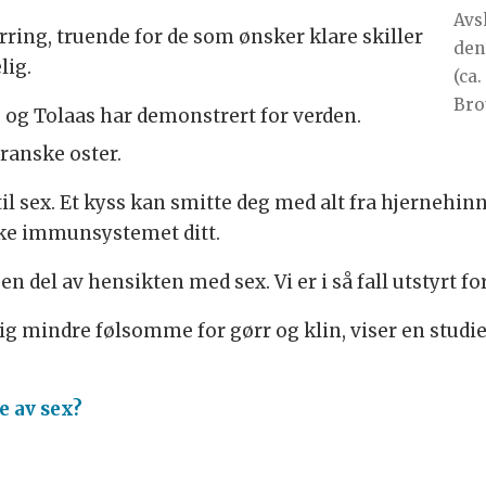
Avs
virring, truende for de som ønsker klare skiller
den
lig.
(ca.
Bro
 og Tolaas har demonstrert for verden.
ranske oster.
til sex. Et kyss kan smitte deg med alt fra hjernehi
rke immunsystemet ditt.
n del av hensikten med sex. Vi er i så fall utstyrt for
g mindre følsomme for gørr og klin, viser en studie f
 av sex?