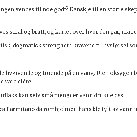
gen vendes til noe godt? Kanskje til en større skepsi
s smal og bratt, og kartet over hvor den går, må rev
isk, dogmatisk strenghet i kravene til livsførsel so
e livgivende og truende på en gang. Uten oksygen bl
e våre eldre.
d uflaks kan selv små mengder vann drukne oss.
a Parmitano da romhjelmen hans ble fylt av vann un