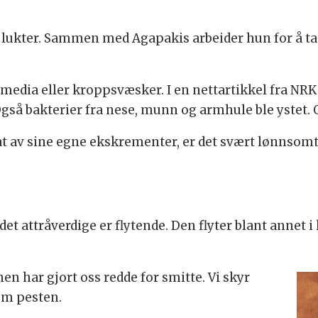
 lukter. Sammen med Agapakis arbeider hun for å ta 
k media eller kroppsvæsker. I en nettartikkel fra NRK 
så bakterier fra nese, munn og armhule ble ystet. O
t av sine egne ekskrementer, er det svært lønnsomt 
et attråverdige er flytende. Den flyter blant annet
nen har gjort oss redde for smitte. Vi skyr
som pesten.