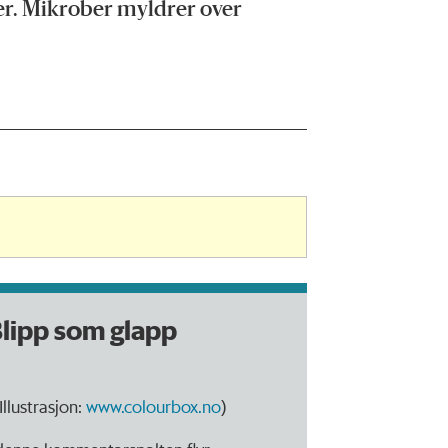
er. Mikrober myldrer over
lipp som glapp
Illustrasjon:
www.colourbox.no
)