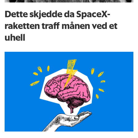
Dette skjedde da SpaceX-
raketten traff månen ved et
uhell