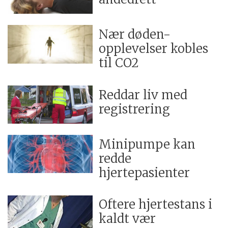
Nær døden-
opplevelser kobles
til CO2
Reddar liv med
registrering
Minipumpe kan
redde
hjertepasienter
Oftere hjertestans i
kaldt vær