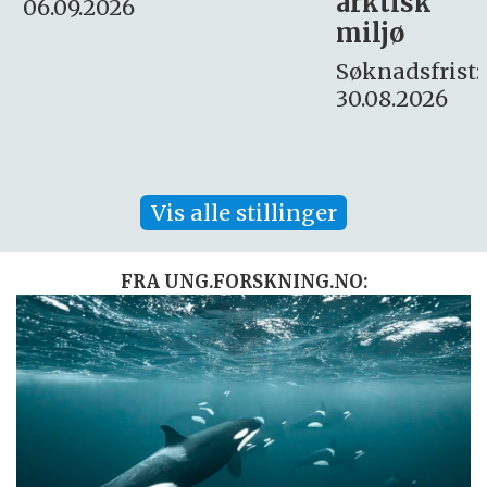
arktisk
Søknadsfrist:
miljø
16. august.
Søknadsfrist:
30.08.2026
Vis alle stillinger
FRA UNG.FORSKNING.NO: