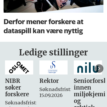
Derfor mener forskere at
dataspill kan være nyttig
Ledige stillinger
Rektor
Seniorforsker
Forskning.
innen
søker
Søknadsfrist:
miljøkjemi
nyhetsjour
15.09.2026
og
– fast
: