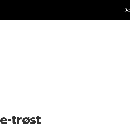
De
e-trøst