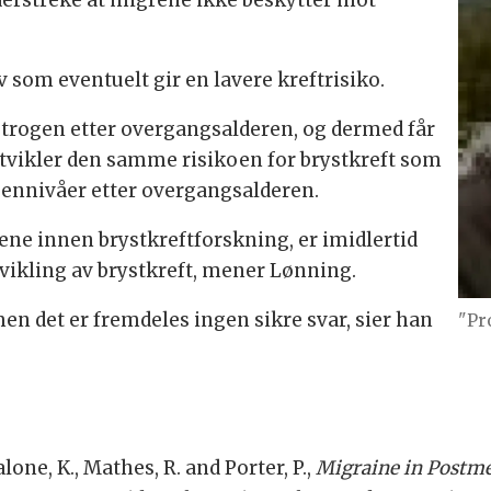
nderstreke at migrene ikke beskytter mot
v som eventuelt gir en lavere kreftrisiko.
østrogen etter overgangsalderen, og dermed får
utvikler den samme risikoen for brystkreft som
ennivåer etter overgangsalderen.
lene innen brystkreftforskning, er imidlertid
vikling av brystkreft, mener Lønning.
en det er fremdeles ingen sikre svar, sier han
"Pr
 Malone, K., Mathes, R. and Porter, P.,
Migraine in Postm