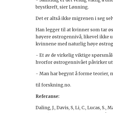
- Samtidig er det veldig viktig å u
brystkreft, sier Lønning.
Det er altså ikke migrenen i seg sel
Han legger til at kvinner som tar 
høyere østrogennivå, likevel ikke 
kvinnene med naturlig høye østrog
- Et av de virkelig viktige spørsmå
hvorfor østrogennivået påvirker ut
- Man har begynt å forme teorier, m
til forskning.no.
Referanse
:
Daling, J., Davis, S, Li, C., Lucas, S.,