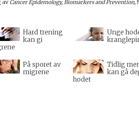
g av
Cancer Epidemology, Biomarkers and Prevention,
Hard trening
Unge hode
kan gi
kranglepi
rene
På sporet av
Tidlig me
migrene
kan gå deg
hodet