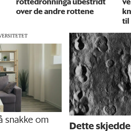
rottedronninga ubestridt
ve
over de andre rottene
kn
til
VERSITETET
 å snakke om
Dette skjedde