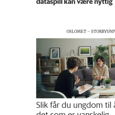
dataspill kan være nyttig
OSLOMET – STORBYUNI
Slik får du ungdom til
det som er vanskelig