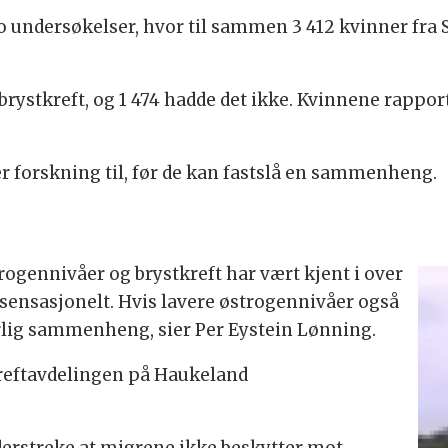
to undersøkelser, hvor til sammen 3 412 kvinner fra
 brystkreft, og 1 474 hadde det ikke. Kvinnene rappo
r forskning til, før de kan fastslå en sammenheng.
ennivåer og brystkreft har vært kjent i over
 så sensasjonelt. Hvis lavere østrogennivåer også
urlig sammenheng, sier Per Eystein Lønning.
kreftavdelingen på Haukeland