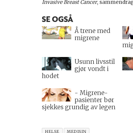
Invasive Breast Cancer
, sammendra
SE OGSÅ
Å trene med
migrene
mig
Usunn livsstil
gjør vondt i
hodet
- Migrene-
pasienter bør
sjekkes grundig av legen
HELSE
MEDISIN