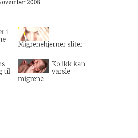
November 2008.
r i
ne
Migrenehjerner sliter
ns
Kolikk kan
 til
varsle
migrene