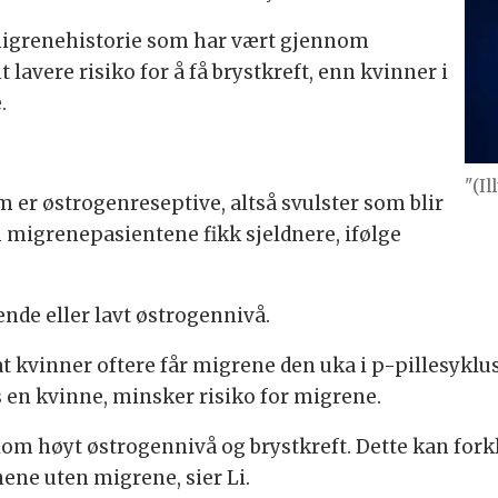
migrenehistorie som har vært gjennom
lavere risiko for å få brystkreft, enn kvinner i
.
"(I
m er østrogenreseptive, altså svulster som blir
m migrenepasientene fikk sjeldnere, ifølge
ende eller lavt østrogennivå.
at kvinner oftere får migrene den uka i p-pillesykl
s en kvinne, minsker risiko for migrene.
 høyt østrogennivå og brystkreft. Dette kan forkl
ene uten migrene, sier Li.