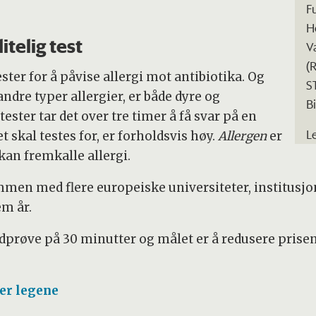
F
H
itelig test
V
(
ester for å påvise allergi mot antibiotika. Og
S
dre typer allergier, er både dyre og
B
ster tar det over tre timer å få svar på en
L
t skal testes for, er forholdsvis høy.
Allergen
er
kan fremkalle allergi.
ammen med flere europeiske universiteter, institusjo
em år.
prøve på 30 minutter og målet er å redusere prisen p
rer legene