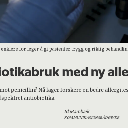
nklere for leger å gi pasienter trygg og riktig behandlin
iotikabruk med ny alle
 mot penicillin? Nå lager forskere en bedre allergit
spektret antiobiotika.
Ida
Rambæk
KOMMUNIKASJONSRÅDGIVER