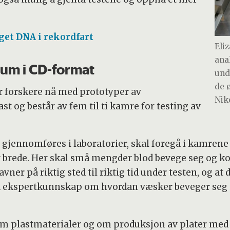
eget DNA i rekordfart
Eli
ana
ium i CD-format
und
de 
ber forskere nå med prototyper av
Nik
ast og består av fem til ti kamre for testing av
 gjennomføres i laboratorier, skal foregå i kamrene
ter brede. Her skal små mengder blod bevege seg og
ner på riktig sted til riktig tid under testen, og at 
med ekspertkunnskap om hvordan væsker beveger seg i
 plastmaterialer og om produksjon av plater med sp