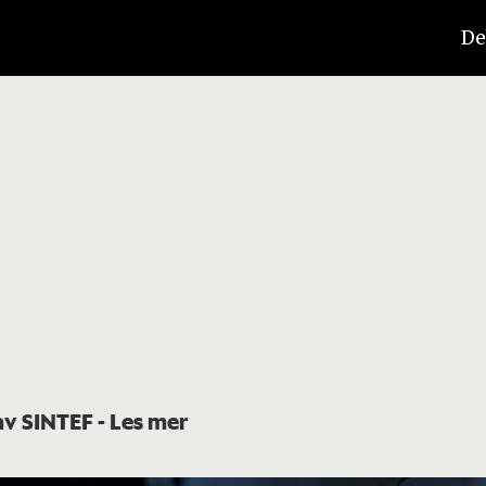
De
 av SINTEF
- Les mer