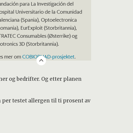
undación para La Investigación del
ospital Universitario de la Comunidad
alenciana (Spania), Optoelectronica
Romania), EurExploit (Storbritannia),
TRATEC Consumables (Østerrike) og
iotronics 3D (Storbritannia).
es mer om
COBIOPHAD-prosjektet
.
ner og bedrifter. Og etter planen
er testet allergen til ti prosent av