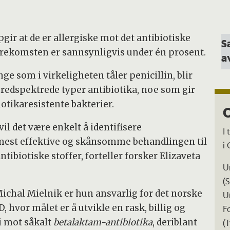
gir at de er allergiske mot det antibiotiske
S
forekomsten er sannsynligvis under én prosent.
a
e som i virkeligheten tåler penicillin, blir
redspektrede typer antibiotika, noe som gir
iotikaresistente bakterier.
O
vil det være enkelt å identifisere
I 
 mest effektive og skånsomme behandlingen til
i
tibiotiske stoffer, forteller forsker Elizaveta
U
(
hal Mielnik er hun ansvarlig for det norske
U
 hvor målet er å utvikle en rask, billig og
F
gi mot såkalt
betalaktam-antibiotika
, deriblant
(