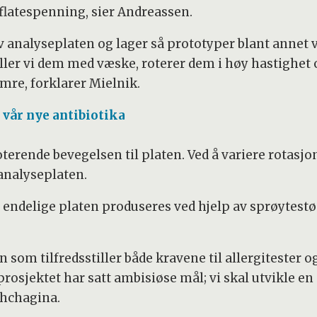
flatespenning, sier Andreassen.
v analyseplaten og lager så prototyper blant annet 
yller vi dem med væske, roterer dem i høy hastighet
mre, forklarer Mielnik.
 vår nye antibiotika
erende bevegelsen til platen. Ved å variere rotasj
 analyseplaten.
en endelige platen produseres ved hjelp av sprøytest
gn som tilfredsstiller både kravene til allergitester
sjektet har satt ambisiøse mål; vi skal utvikle en 
eshchagina.