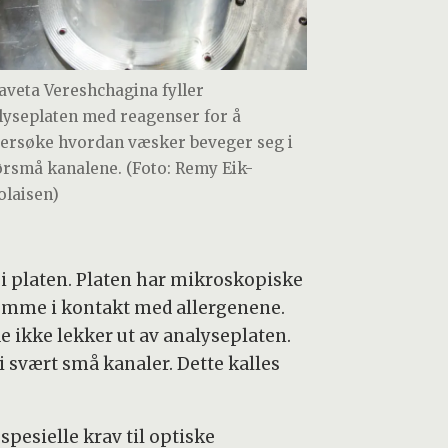
zaveta Vereshchagina fyller
lyseplaten med reagenser for å
ersøke hvordan væsker beveger seg i
ørsmå kanalene. (Foto: Remy Eik-
olaisen)
 i platen. Platen har mikroskopiske
 komme i kontakt med allergenene.
de ikke lekker ut av analyseplaten.
 svært små kanaler. Dette kalles
esielle krav til optiske