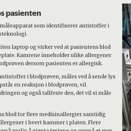
os pasienten
måleapparat som identifiserer antistoffer i
steknologi.
liten laptop og virker ved at pasientens blod
seplate. Kamrene inneholder ulike allergener
lodprøven dersom pasienten er allergisk.
tistoffer i blodprøven, måles ved å sende lys
står en reaksjon i blodprøven, vil
ingen og også tallfeste den, det vil si måle
s blod for flere medisinallergier samtidig
 allergener i hvert kammer i platen. Flere
 også mulig å gjenta testene og oppnå et mer