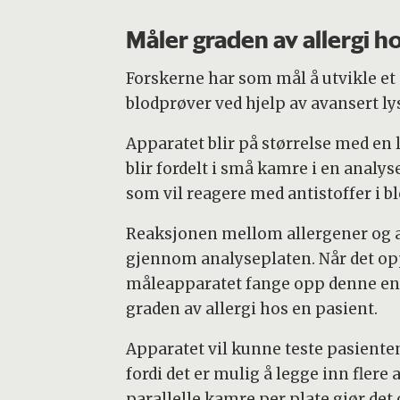
Måler graden av allergi h
Forskerne har som mål å utvikle et 
blodprøver ved hjelp av avansert ly
Apparatet blir på størrelse med en 
blir fordelt i små kamre i en analy
som vil reagere med antistoffer i b
Reaksjonen mellom allergener og an
gjennom analyseplaten. Når det opp
måleapparatet fange opp denne endr
graden av allergi hos en pasient.
Apparatet vil kunne teste pasienten
fordi det er mulig å legge inn flere
parallelle kamre per plate gjør det