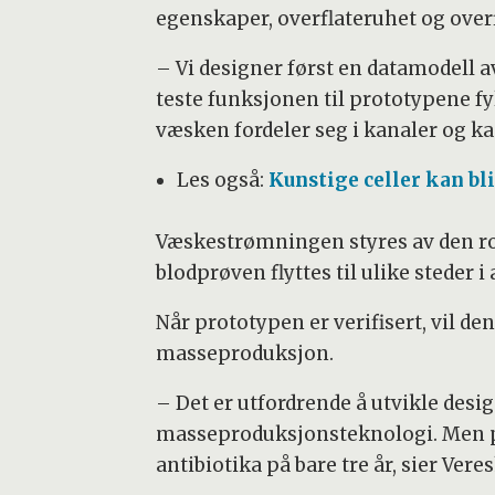
egenskaper, overflateruhet og over
– Vi designer først en datamodell a
teste funksjonen til prototypene f
væsken fordeler seg i kanaler og ka
Les også:
Kunstige celler kan bli
Væskestrømningen styres av den rot
blodprøven flyttes til ulike steder i
Når prototypen er verifisert, vil d
masseproduksjon.
– Det er utfordrende å utvikle desi
masseproduksjonsteknologi. Men pro
antibiotika på bare tre år, sier Ver