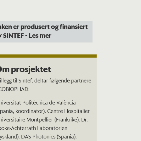
aken er produsert og finansiert
v SINTEF
- Les mer
m prosjektet
tillegg til Sintef, deltar følgende partnere
 COBIOPHAD:
niversitat Politècnica de València
Spania, koordinator), Centre Hospitalier
niversitaire Montpellier (Frankrike), Dr.
ooke-Achterrath Laboratorien
Tyskland), DAS Photonics (Spania),