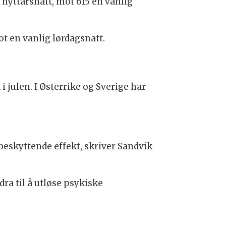
nyttårsnatt, mot 615 en vanlig
t en vanlig lørdagsnatt.
 julen. I Østerrike og Sverige har
beskyttende effekt, skriver Sandvik
ra til å utløse psykiske