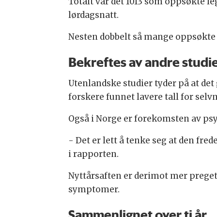
Totalt var det 1013 som oppsøkte l
lørdagsnatt.
Nesten dobbelt så mange oppsøkte l
Bekreftes av andre studi
Utenlandske studier tyder på at det
forskere funnet lavere tall for sel
Også i Norge er forekomsten av psy
- Det er lett å tenke seg at den f
i rapporten.
Nyttårsaften er derimot mer preget 
symptomer.
Sammenlignet over ti år