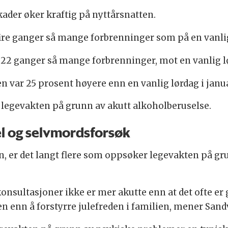
der øker kraftig på nyttårsnatten.
 fire ganger så mange forbrenninger som på en vanli
t 22 ganger så mange forbrenninger, mot en vanlig l
 var 25 prosent høyere enn en vanlig lørdag i janua
legevakten på grunn av akutt alkoholberuselse.
el og selvmordsforsøk
en, er det langt flere som oppsøker legevakten på g
onsultasjoner ikke er mer akutte enn at det ofte er g
n enn å forstyrre julefreden i familien, mener Sand