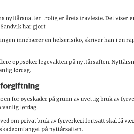
ns nyttårsnatten trolig er årets travleste. Det vis
Sandvik har gjort.
iringen innebærer en helserisiko, skriver han i en r
t flere oppsøker legevakten på nyttårsaften. Nyttårs
nlig lørdag.
forgiftning
oen for øyeskader på grunn av uvettig bruk av fyrve
vanlig lørdag.
ved om privat bruk av fyrverkeri fortsatt skal få være
skadeomfanget på nyttårsaften.