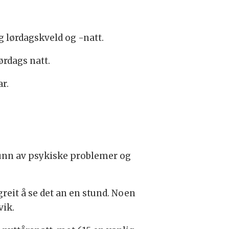
g lørdagskveld og -natt.
ørdags natt.
r.
runn av psykiske problemer og
reit å se det an en stund. Noen
vik.