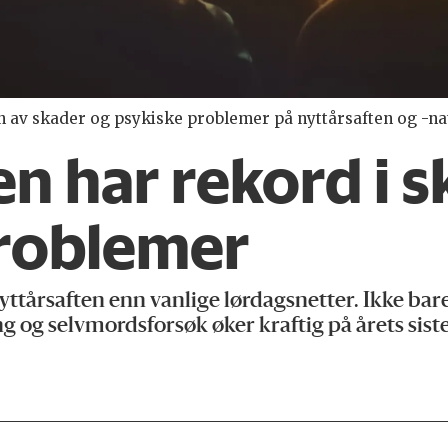
 av skader og psykiske problemer på nyttårsaften og -na
en har rekord i 
problemer
ttårsaften enn vanlige lørdagsnetter. Ikke bar
g og selvmordsforsøk øker kraftig på årets siste