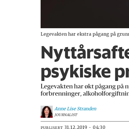
Legevakten har ekstra pågang på grunn
Nyttårsaft
psykiske 
Legevakten har økt pågang på ny
forbrenninger, alkoholforgiftnin
Anne Lise
Stranden
JOURNALIST
31.12.2019 - 04:30
PUBLISERT