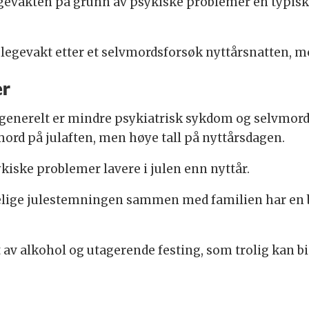
egevakten på grunn av psykiske problemer en typisk 
egevakt etter et selvmordsforsøk nyttårsnatten, mo
er
 generelt er mindre psykiatrisk sykdom og selvmord i
vmord på julaften, men høye tall på nyttårsdagen.
kiske problemer lavere i julen enn nyttår.
redelige julestemningen sammen med familien har en 
av alkohol og utagerende festing, som trolig kan bid