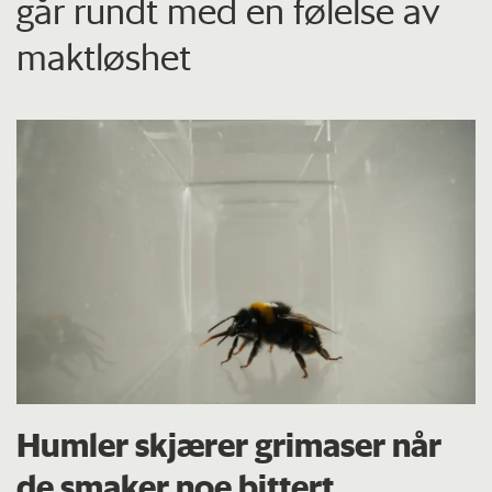
går rundt med en følelse av
maktløshet
Humler skjærer grimaser når
de smaker noe bittert