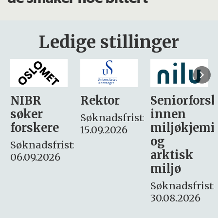
Ledige stillinger
Rektor
Seniorforsker
Forskning.
innen
søker
Søknadsfrist:
miljøkjemi
nyhetsjour
15.09.2026
og
– fast
:
arktisk
Søknadsfrist:
miljø
16. august.
Søknadsfrist:
30.08.2026