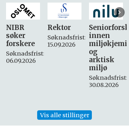
Rektor
Seniorforsker
Forskning.
innen
søker
Søknadsfrist:
miljøkjemi
nyhetsjour
15.09.2026
og
– fast
:
arktisk
Søknadsfrist:
miljø
16. august.
Søknadsfrist:
30.08.2026
Vis alle stillinger