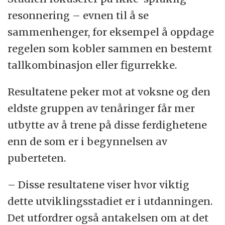
resonnering – evnen til å se
objekter eller figurer
sammenhenger, for eksempel å oppdage
regelen som kobler sammen en bestemt
tallkombinasjon eller figurrekke.
Det skjedde ikke store forbedringene i «
face
perception
», mens de voksne og eldre
Resultatene peker mot at voksne og den
tenåringene forbedret seg litt innen
eldste gruppen av tenåringer får mer
«
numerosity discrimination
». Det skjedde til
utbytte av å trene på disse ferdighetene
gjengjeld en generell forbedring innen
enn de som er i begynnelsen av
«
relational reasoning
», selv om det igjen var
puberteten.
de voksne og eldre tenåringene som utviklet
– Disse resultatene viser hvor viktig
seg mest.
dette utviklingsstadiet er i utdanningen.
Det utfordrer også antakelsen om at det