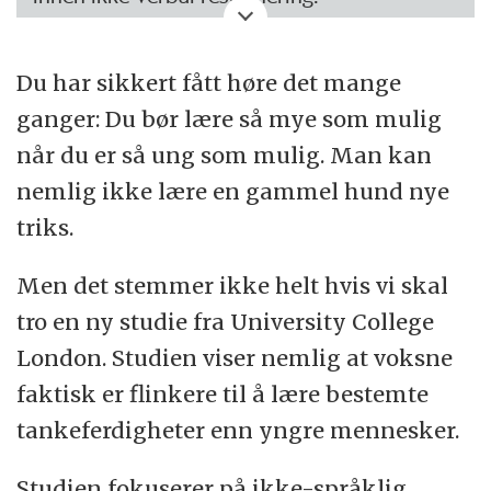
Du har sikkert fått høre det mange
Face perception:
for eksempel gjenkjenning
ganger: Du bør lære så mye som mulig
av forskjeller i ansikter
når du er så ung som mulig. Man kan
nemlig ikke lære en gammel hund nye
triks.
Numerosity discrimination:
for eksempel å
Men det stemmer ikke helt hvis vi skal
gjenkjenne små grupper av prikker fra store
tro en ny studie fra University College
grupper av prikker
London. Studien viser nemlig at voksne
faktisk er flinkere til å lære bestemte
tankeferdigheter enn yngre mennesker.
Relational reasoning:
For eksempel å finne
Studien fokuserer på ikke-språklig
abstrakte sammenhenger mellom en gruppe