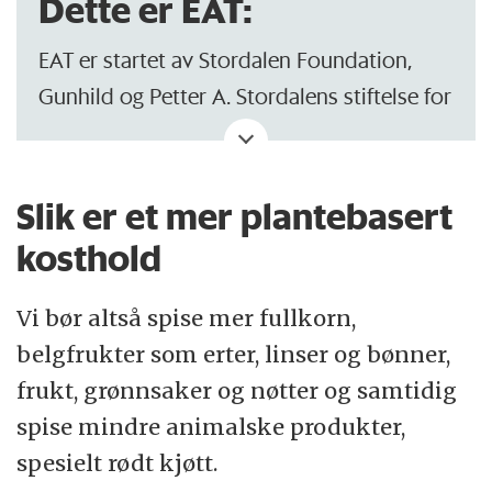
Dette er EAT:
EAT er startet av Stordalen Foundation,
Gunhild og Petter A. Stordalens stiftelse for
bærekraftig utvikling.
Jobber for å få politikere, næringsliv og
Slik er et mer plantebasert
akademia til å samarbeide for en sunnere
kosthold
og mer bærekraftig matindustri.
Vi bør altså spise mer fullkorn,
Har som mål å enes om bærekraftige
belgfrukter som erter, linser og bønner,
løsninger basert på forskning, kommersiell
frukt, grønnsaker og nøtter og samtidig
lønnsomhet og politisk vilje.
spise mindre animalske produkter,
(Kilde: NTB)
spesielt rødt kjøtt.