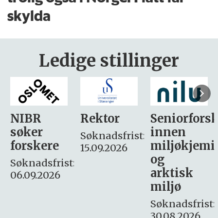
skylda
Ledige stillinger
Rektor
Seniorforsker
Forskning.
innen
søker
Søknadsfrist:
miljøkjemi
nyhetsjour
15.09.2026
og
– fast
:
arktisk
Søknadsfrist:
miljø
16. august.
Søknadsfrist:
30.08.2026