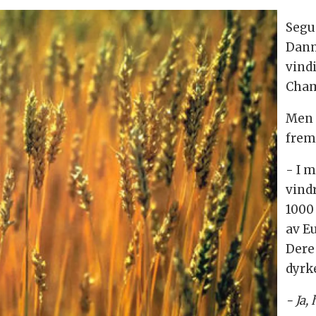
Segui
Danm
vind
Cham
Men 
frem
- I m
vindr
1000 
av E
Dere
dyrk
- Ja,