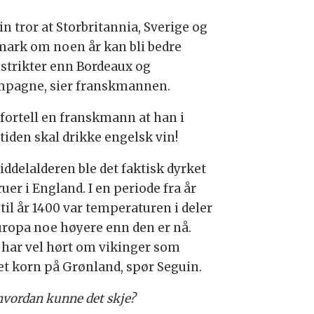
n tror at Storbritannia, Sverige og
ark om noen år kan bli bedre
istrikter enn Bordeaux og
pagne, sier franskmannen.
fortell en franskmann at han i
tiden skal drikke engelsk vin!
iddelalderen ble det faktisk dyrket
uer i England. I en periode fra år
til år 1400 var temperaturen i deler
uropa noe høyere enn den er nå.
 har vel hørt om vikinger som
et korn på Grønland, spør Seguin.
 hvordan kunne det skje?