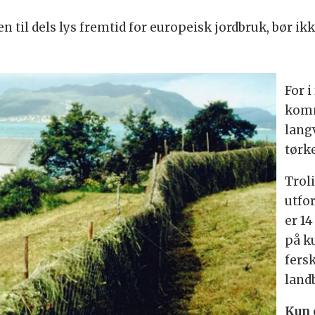
 til dels lys fremtid for europeisk jordbruk, bør i
For 
komm
lang
tørke
Trol
utfo
er 1
på k
fers
land
Kun 