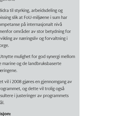
Bidra til styrking, arbeidsdeling og
pissing slik at FoU-miljøene i sum har
ompetanse på internasjonalt nivå
nnenfor områder av stor betydning for
vikling av næringsliv og forvaltning i
orge.
 Utnytte mulighet for god synergi mellom
e marine og de landbruksbaserte
æringene.
et vil i 2008 gjøres en gjennomgang av
rogrammet, og dette vil trolig også
esultere i justeringer av programmets
ål.
isjon: