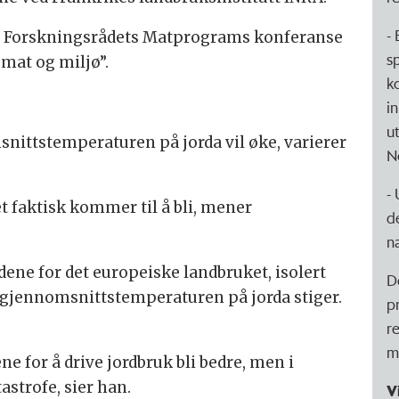
- 
på Forskningsrådets Matprograms konferanse
s
mat og miljø”.
k
i
ut
ttstemperaturen på jorda vil øke, varierer
N
-
t faktisk kommer til å bli, mener
d
n
dene for det europeiske landbruket, isolert
D
m gjennomsnittstemperaturen på jorda stiger.
p
r
m
e for å drive jordbruk bli bedre, men i
astrofe, sier han.
V