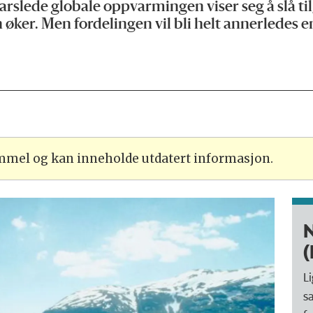
de globale oppvarmingen viser seg å slå til, 
ker. Men fordelingen vil bli helt annerledes en
ammel og kan inneholde utdatert informasjon.
N
L
s