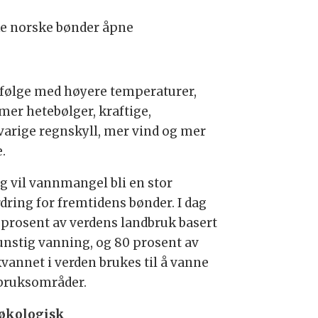
kke norske bønder åpne
i følge med høyere temperaturer,
er hetebølger, kraftige,
varige regnskyll, mer vind og mer
.
ig vil vannmangel bli en stor
rdring for fremtidens bønder. I dag
4 prosent av verdens landbruk basert
unstig vanning, og 80 prosent av
kvannet i verden brukes til å vanne
bruksområder.
økologisk