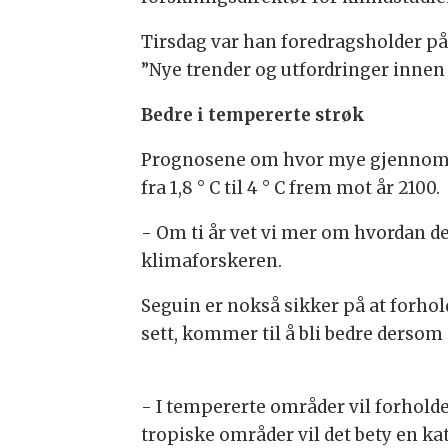
Tirsdag var han foredragsholder 
”Nye trender og utfordringer innen 
Bedre i tempererte strøk
Prognosene om hvor mye gjennomsni
fra 1,8 ° C til 4 ° C frem mot år 2100.
- Om ti år vet vi mer om hvordan de
klimaforskeren.
Seguin er nokså sikker på at forhol
sett, kommer til å bli bedre derso
- I tempererte områder vil forholden
tropiske områder vil det bety en kat