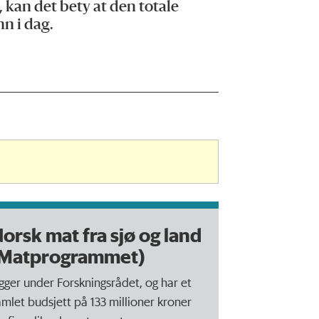
kan det bety at den totale
n i dag.
orsk mat fra sjø og land
(Matprogrammet)
igger under Forskningsrådet, og har et
amlet budsjett på 133 millioner kroner