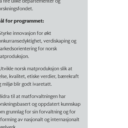
ra fire ulike departementer og
orskningsfondet.
ål for programmet:
 Styrke innovasjon for økt
onkurransedyktighet, verdiskaping og
arkedsorientering for norsk
atproduksjon.
 Utvikle norsk matproduksjon slik at
lse, kvalitet, etiske verdier, bærekraft
 miljø blir godt ivaretatt.
 Bidra til at matforvaltningen har
orskningsbasert og oppdatert kunnskap
om grunnlag for sin forvaltning og for
tforming av nasjonalt og internasjonalt
egelverk.