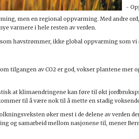
- Op
rming, men en regional oppvarming. Med andre ord,
mye varmere i hele resten av verden.
, som havstrømmer, ikke global oppvarming som vi o
om tilgangen av CO2 er god, vokser plantene mer og 
stisk at klimaendringene kan føre til økt jordbruksp
 kommer til å være nok til å mette en stadig voksend
befolkningsveksten øker mest i de delene av verden
tyring og samarbeid mellom nasjonene til, mener Ber