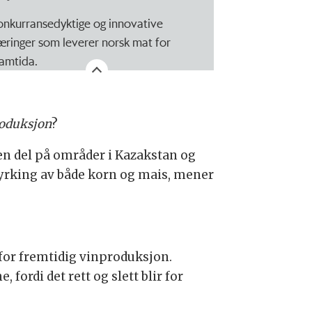
onkurransedyktige og innovative
æringer som leverer norsk mat for
ramtida.
roduksjon
?
t en del på områder i Kazakstan og
dyrking av både korn og mais, mener
 for fremtidig vinproduksjon.
ordi det rett og slett blir for