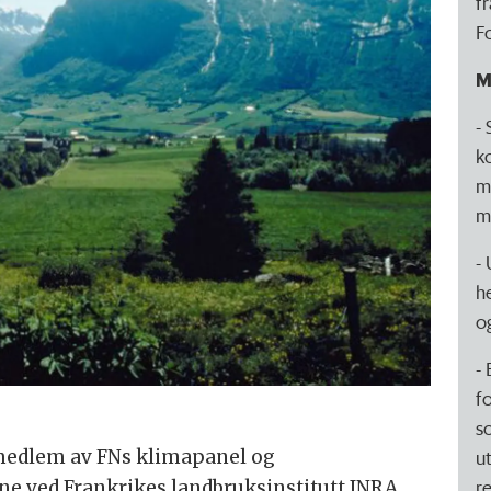
f
F
M
-
k
m
m
-
he
og
-
f
s
u
medlem av FNs klimapanel og
r
ne ved Frankrikes landbruksinstitutt INRA.