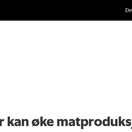
De
r kan øke matproduk