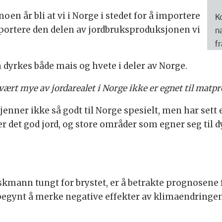
en år bli at vi i Norge i stedet for å importere
K
n
ksportere den delen av jordbruksproduksjonen vi
f
n dyrkes både mais og hvete i deler av Norge.
svært mye av jordarealet i Norge ikke er egnet til matp
 kjenner ikke så godt til Norge spesielt, men har set
r det god jord, og store områder som egner seg til 
nskmann tungt for brystet, er å betrakte prognosene
egynt å merke negative effekter av klimaendringene, f