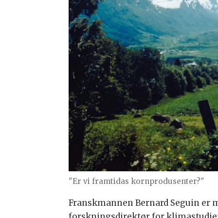
"Er vi framtidas kornprodusenter?"
Franskmannen Bernard Seguin er 
forskningsdirektør for klimastudie