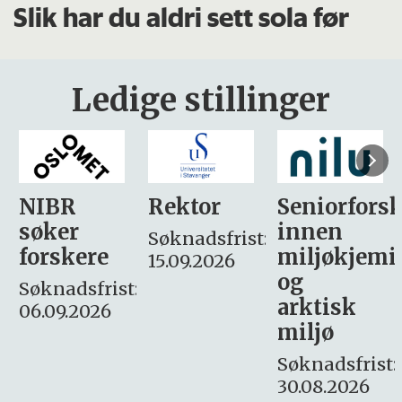
Slik har du aldri sett sola før
Ledige stillinger
Rektor
Seniorforsker
Forskning.
innen
søker
Søknadsfrist:
miljøkjemi
nyhetsjour
15.09.2026
og
– fast
:
arktisk
Søknadsfrist:
miljø
16. august.
Søknadsfrist:
30.08.2026