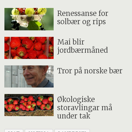
Prosjektet ble finansiert av Norges
Renessanse for
forskningsråd, Fondet for forskningsavgift
solbær og rips
på landbruksprodukter (FFA) og over
Jordbruksavtalen (JA). Prosjektperioden var i
Mai blir
utgangspunktet fire år, og ble utvidet med
jordbærmåned
ett femte år i 2013.
Tror på norske bær
Økologiske
storavlingar må
under tak