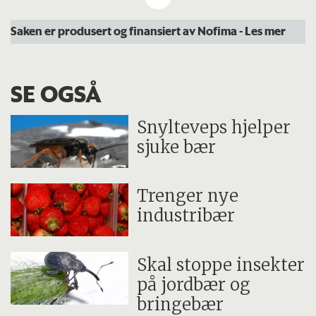
Prosjektdeltakerne kommer fra
Saken er produsert og finansiert av Nofima
- Les mer
planteforedling (Graminor), forskning
(Nofima og Bioforsk), Norgro,
Landbruksrådgivningen (Landbruk
SE OGSÅ
Nordvest, Landbruksrådgivningen Sogn og
Snylteveps hjelper
Fjordane og Forsøksringen Bær Oppland og
sjuke bær
Hedmark), bærprodusenter (Gartnerhallen),
innfrysningsanlegg (Valldal grønt) og fra
Trenger nye
konservesindustrien (Lerum, Findus,
industribær
Stabburet, Røra og Tine). En
doktorgradsstudent har vært tilknyttet
Skal stoppe insekter
prosjektet, og har utført arbeid både ved
på jordbær og
Bioforsk og Nofima.
bringebær