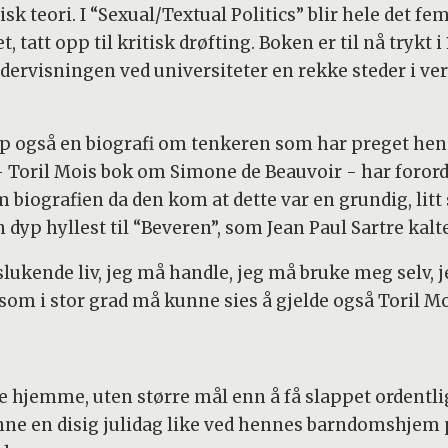
sk teori. I “Sexual/Textual Politics” blir hele det fem
t, tatt opp til kritisk drøfting. Boken er til nå trykt
ervisningen ved universiteter en rekke steder i verd
p også en biografi om tenkeren som har preget hen
l” - Toril Mois bok om Simone de Beauvoir - har foro
biografien da den kom at dette var en grundig, litt
dyp hyllest til “Beveren”, som Jean Paul Sartre kalt
lukende liv, jeg må handle, jeg må bruke meg selv, j
som i stor grad må kunne sies å gjelde også Toril Mo
hjemme, uten større mål enn å få slappet ordentlig 
ne en disig julidag like ved hennes barndomshjem p