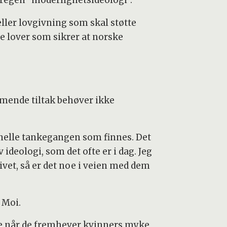
æregen “moderlighetsideologi”.
eller lovgivning som skal støtte
ge lover som sikrer at norske
emmende tiltak behøver ikke
onelle tankegangen som finnes. Det
 ideologi, som det ofte er i dag. Jeg
ivet, så er det noe i veien med dem
 Moi.
dre når de fremhever kvinners myke