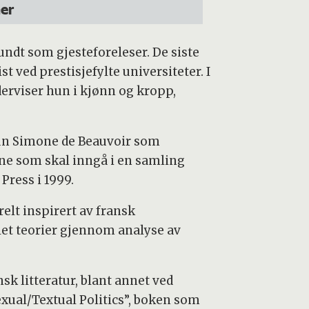
er
undt som gjesteforeleser. De siste
t ved prestisjefylte universiteter. I
derviser hun i kjønn og kropp,
 hun Simone de Beauvoir som
ene som skal inngå i en samling
Press i 1999.
elt inspirert av fransk
let teorier gjennom analyse av
sk litteratur, blant annet ved
exual/Textual Politics”, boken som