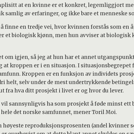
isitt at en kvinne er et konkret, legemliggjort menn
ik samlig av erfaringer, og ikke bare et menneske s
å finne en tredje vei, hvor kvinnen forstås som en å
er et biologisk kjønn, men hun avviser at biologisk
et om igjen, så jeg at hun har et annet utgangspunk
at kroppen er i en situasjon. I situasjonsbegrepet 
funn. Kroppen er en funksjon av individets prosjek
ldri helt, selv under de mest undertrykkende beting
 fra hva ditt prosjekt i livet er og hvor du lever.
il sannsynligvis ha som prosjekt å føde minst ett ba
hele det norske samfunnet, mener Toril Moi.
n høyeste reproduksjonsprosenten (andel kvinner som