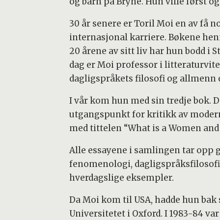
og barn på Bryne. Hun ville først o
30 år senere er Toril Moi en av få
internasjonal karriere. Bøkene henn
20 årene av sitt liv har hun bodd i 
dag er Moi professor i litteraturvi
dagligspråkets filosofi og allmenn o
I vår kom hun med sin tredje bok. 
utgangspunkt for kritikk av modern
med tittelen “What is a Women and 
Alle essayene i samlingen tar opp g
fenomenologi, dagligspråksfilosofi
hverdagslige eksempler.
Da Moi kom til USA, hadde hun bak se
Universitetet i Oxford. I 1983-84 v