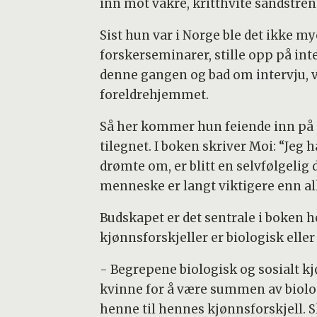
inn mot vakre, kritthvite sandstren
Sist hun var i Norge ble det ikke mye
forskerseminarer, stille opp på int
denne gangen og bad om intervju, v
foreldrehjemmet.
Så her kommer hun feiende inn på S
tilegnet. I boken skriver Moi: “Jeg
drømte om, er blitt en selvfølgelig d
menneske er langt viktigere enn a
Budskapet er det sentrale i boken 
kjønnsforskjeller er biologisk elle
- Begrepene biologisk og sosialt kj
kvinne for å være summen av biologi
henne til hennes kjønnsforskjell. S