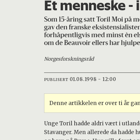
Et menneske - 
Som 15-åring satt Toril Moi på 
gav den franske eksistensialisten
forhåpentligvis med minst èn el
om de Beauvoir ellers har hjulp
Norges
forskningsråd
01.08.1998 - 12:00
PUBLISERT
Denne artikkelen er over ti år g
Unge Toril hadde aldri vært i utland
Stavanger. Men allerede da hadde h