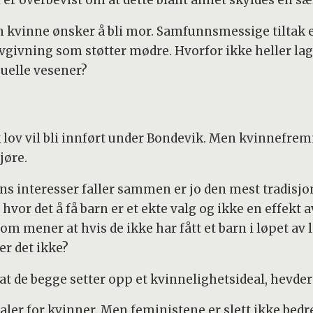
 er overbevist om at dette blant annet skyldes en s
 en kvinne ønsker å bli mor. Samfunnsmessige tiltak 
lovgivning som støtter mødre. Hvorfor ikke heller la
suelle vesener?
ik lov vil bli innført under Bondevik. Men kvinnefr
jøre.
ens interesser faller sammen er jo den mest tradisj
 hvor det å få barn er et ekte valg og ikke en effekt av
m mener at hvis de ikke har fått et barn i løpet av l
 er det ikke?
s at de begge setter opp et kvinnelighetsideal, hevder
dealer for kvinner. Men feministene er slett ikke be