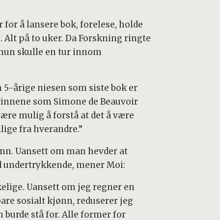
r for å lansere bok, forelese, holde
 Alt på to uker. Da Forskning ringte
 hun skulle en tur innom
 5-årige niesen som siste bok er
e kvinnene som Simone de Beauvoir
være mulig å forstå at det å være
ige fra hverandre.”
jønn. Uansett om man hevder at
tid undertrykkende, mener Moi:
kelige. Uansett om jeg regner en
are sosialt kjønn, reduserer jeg
burde stå for. Alle former for