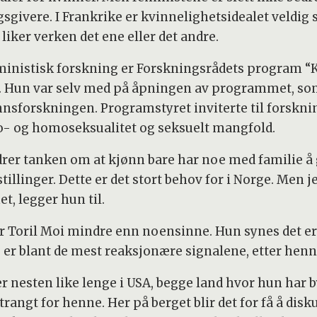
givere. I Frankrike er kvinnelighetsidealet veldig s
 liker verken det ene eller det andre.
ministisk forskning er Forskningsrådets program “Kj
. Hun var selv med på åpningen av programmet, som s
nnsforskningen. Programstyret inviterte til forskn
o- og homoseksualitet og seksuelt mangfold.
drer tanken om at kjønn bare har noe med familie å g
linger. Dette er det stort behov for i Norge. Men jeg
t, legger hun til.
 Toril Moi mindre enn noensinne. Hun synes det er m
 er blant de mest reaksjonære signalene, etter hen
ter nesten like lenge i USA, begge land hvor hun har 
trangt for henne. Her på berget blir det for få å di