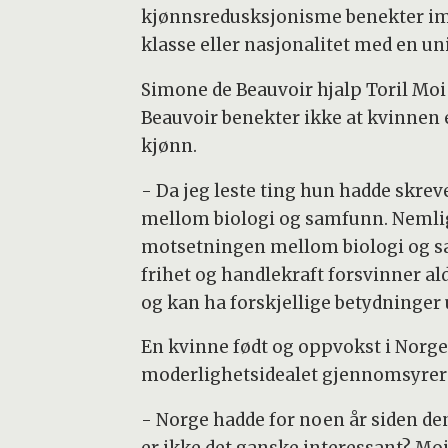
kjønnsredusksjonisme benekter impl
klasse eller nasjonalitet med en un
Simone de Beauvoir hjalp Toril Moi 
Beauvoir benekter ikke at kvinnen 
kjønn.
- Da jeg leste ting hun hadde skrev
mellom biologi og samfunn. Nemlig 
motsetningen mellom biologi og sam
frihet og handlekraft forsvinner a
og kan ha forskjellige betydninger ut
En kvinne født og oppvokst i Norge v
moderlighetsidealet gjennomsyrer 
- Norge hadde for noen år siden de