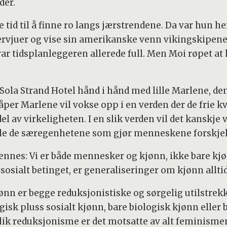
der.
 tid til å finne ro langs jærstrendene. Da var hun he
ervjuer og vise sin amerikanske venn vikingskipene.
ar tidsplanleggeren allerede full. Men Moi røpet at
ola Strand Hotel hånd i hånd med lille Marlene, den
 håper Marlene vil vokse opp i en verden der de fri
el av virkeligheten. I en slik verden vil det kanskje 
lle de særegenhetene som gjør menneskene forskjell
hennes: Vi er både mennesker og kjønn, ikke bare k
r sosialt betinget, er generaliseringer om kjønn all
ønn er begge reduksjonistiske og sørgelig utilstrek
sk pluss sosialt kjønn, bare biologisk kjønn eller b
lik reduksjonisme er det motsatte av alt feminismen 