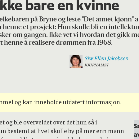
ikke bare en kvinne
melkebaren på Bryne og leste "Det annet kjønn"
 henne et prosjekt: Hun skulle bli en intellektu
sker om gangen. Ikke vet vi hvordan det gikk m
et henne å realisere drømmen fra 1968.
Siw Ellen
Jakobsen
JOURNALIST
ammel og kan inneholde utdatert informasjon.
et og ble overveldet over det hun så i
S
un bestemt at livet skulle by på mer enn mann
a