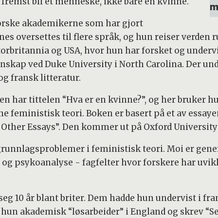
g fremst bli et menneske, ikke bare en kvinne.
m
 norske akademikerne som har gjort
es oversettes til flere språk, og hun reiser verden r
Storbritannia og USA, hvor hun har forsket og undervis
tenskap ved Duke University i North Carolina. Der un
g fransk litteratur.
Den har tittelen “Hva er en kvinne?”, og her bruker
e feministisk teori. Boken er basert på et av essay
Other Essays”. Den kommer ut på Oxford University 
runnlagsproblemer i feministisk teori. Moi er gener
 og psykoanalyse - fagfelter hvor forskere har uvik
g 10 år blant briter. Dem hadde hun undervist i fran
ar hun akademisk “løsarbeider” i England og skrev “S