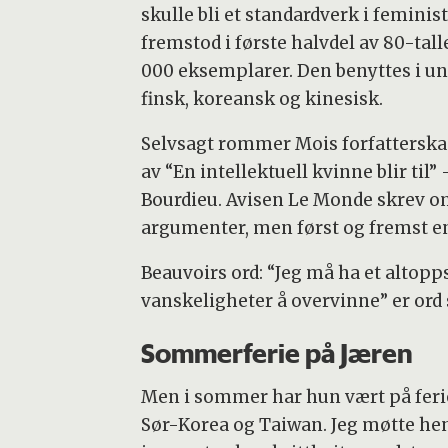
skulle bli et standardverk i feministi
fremstod i første halvdel av 80-talle
000 eksemplarer. Den benyttes i und
finsk, koreansk og kinesisk.
Selvsagt rommer Mois forfatterska
av “En intellektuell kvinne blir ti
Bourdieu. Avisen Le Monde skrev om 
argumenter, men først og fremst en 
Beauvoirs ord: “Jeg må ha et altopps
vanskeligheter å overvinne” er ord 
Sommerferie på Jæren
Men i sommer har hun vært på ferie 
Sør-Korea og Taiwan. Jeg møtte hen