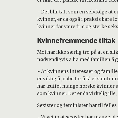
er ikke det ganske interessant? Moi
- Det blir tatt som en selvfølge at
kvinner, er da også i praksis bare 
kvinner får være frie og sterke sek
Kvinnefremmende tiltak
Moi har ikke særlig tro på at en sl
nødvendigvis å ha med familien å g
- At kvinnens interesser og famili
er viktig å jobbe for å få et samfunn
har truffet mange norske kvinner so
som kvinner. Det er da virkelig ille,
Sexister og feminister har til felle
- Vi vet jo at sexister har mange i