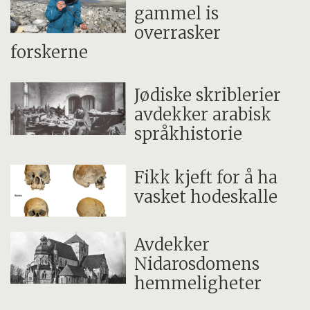
gammel is
overrasker
forskerne
Jødiske skriblerier
avdekker arabisk
språkhistorie
Fikk kjeft for å ha
vasket hodeskalle
Avdekker
Nidarosdomens
hemmeligheter