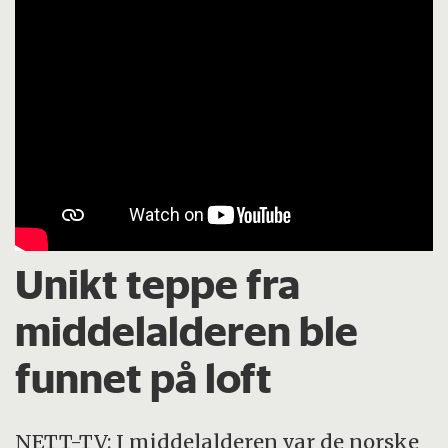
Unikt teppe fra
middelalderen ble
funnet på loft
NETT-TV:
I middelalderen var de norske