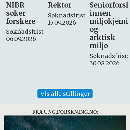
Rektor
Seniorforsker
Forskning.
innen
søker
Søknadsfrist:
miljøkjemi
nyhetsjour
15.09.2026
og
– fast
:
arktisk
Søknadsfrist:
miljø
16. august.
Søknadsfrist:
30.08.2026
Vis alle stillinger
FRA UNG.FORSKNING.NO: