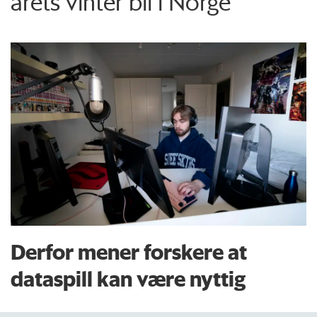
årets vinter bli i Norge
Derfor mener forskere at
dataspill kan være nyttig