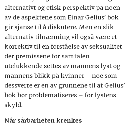
alternativt og etisk perspektiv på noen
av de aspektene som Einar Gelius’ bok
gir sjanse til å diskutere. Men en slik
alternativ tilnærming vil også være et
korrektiv til en forståelse av seksualitet
der premissene for samtalen
utelukkende settes av mannens lyst og
mannens blikk på kvinner – noe som
dessverre er en av grunnene til at Gelius’
bok bør problematiseres – for lystens
skyld.
Når sårbarheten krenkes