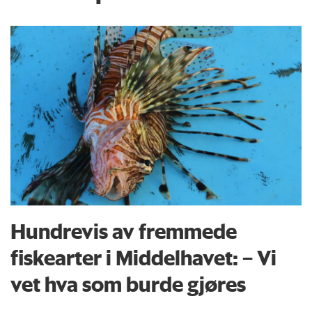
Hundrevis av fremmede
fiskearter i Middelhavet: – Vi
vet hva som burde gjøres