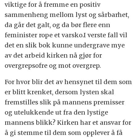
viktige for å fremme en positiv
sammenheng mellom lyst og sårbarhet,
da går det galt, og da bør flere enn
feminister rope et varsko.I verste fall vil
det en slik bok kunne undergrave mye
av det arbeid kirken nå gjør for
overgrepsofre og mot overgrep.
For hvor blir det av hensynet til dem som
er blitt krenket, dersom lysten skal
fremstilles slik på mannens premisser
og utelukkende ut fra den lystige
mannens blikk? Kirken har et ansvar for
å gi stemme til dem som opplever å få