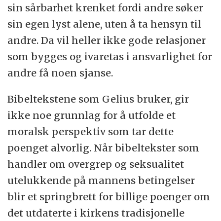
sin sårbarhet krenket fordi andre søker
sin egen lyst alene, uten å ta hensyn til
andre. Da vil heller ikke gode relasjoner
som bygges og ivaretas i ansvarlighet for
andre få noen sjanse.
Bibeltekstene som Gelius bruker, gir
ikke noe grunnlag for å utfolde et
moralsk perspektiv som tar dette
poenget alvorlig. Når bibeltekster som
handler om overgrep og seksualitet
utelukkende på mannens betingelser
blir et springbrett for billige poenger om
det utdaterte i kirkens tradisjonelle