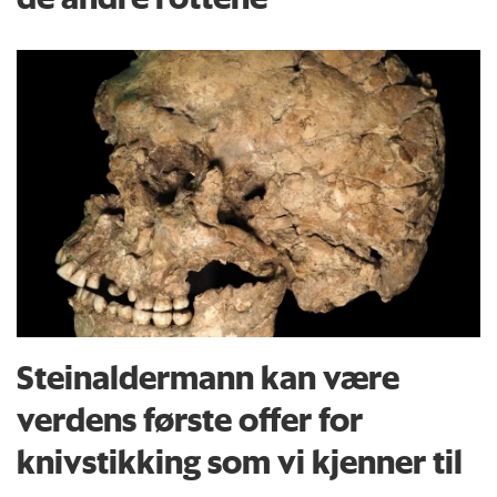
Steinaldermann kan være
verdens første offer for
knivstikking som vi kjenner til