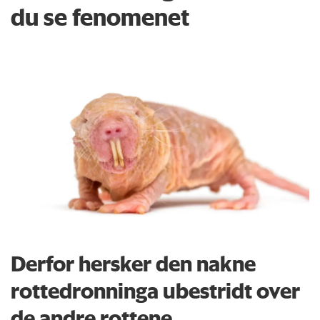
du se fenomenet
Derfor hersker den nakne
rottedronninga ubestridt over
de andre rottene