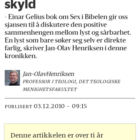
skyld
- Einar Gelius bok om Sex i Bibelen gir oss
sjansen til å diskutere den positive
sammenhengen mellom lyst og sårbarhet.
En lyst som bare søker seg selv er direkte
farlig, skriver Jan-Olav Henriksen i denne
kronikken.
Jan-Olav
Henriksen
PROFESSOR I TEOLOGI, DET TEOLOGISKE
MENIGHETSFAKULTET
03.12.2010 - 09:15
PUBLISERT
Denne artikkelen er over ti år