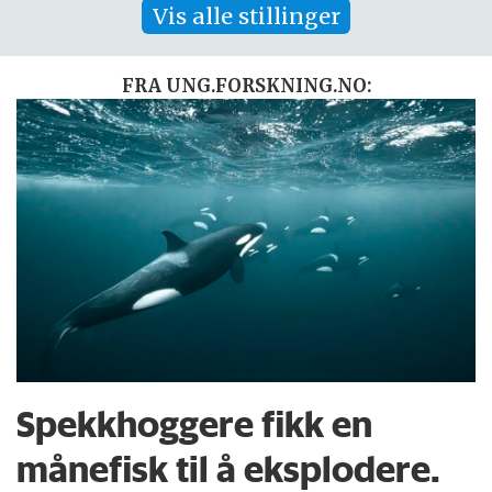
Vis alle stillinger
FRA UNG.FORSKNING.NO:
Spekkhoggere fikk en
månefisk til å eksplodere.