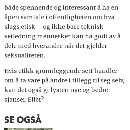
både spennende og interessant å ha en
åpen samtale i offentligheten om hva
slags etisk – og ikke bare teknisk –
veiledning mennesker kan ha godt av å
dele med hverandre når det gjelder
seksualiteten.
Hvis etikk grunnleggende sett handler
om å ta vare på andre i tillegg til seg selv,
kan det også gi lysten nye og bedre
sjanser. Eller?
SE OGSÅ