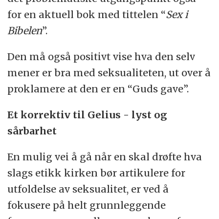
for en aktuell bok med tittelen “
Sex i
Bibelen
”.
Den må også positivt vise hva den selv
mener er bra med seksualiteten, ut over å
proklamere at den er en “Guds gave”.
Et korrektiv til Gelius - lyst og
sårbarhet
En mulig vei å gå når en skal drøfte hva
slags etikk kirken bør artikulere for
utfoldelse av seksualitet, er ved å
fokusere på helt grunnleggende