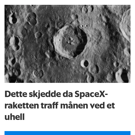
Dette skjedde da SpaceX-
raketten traff månen ved et
uhell