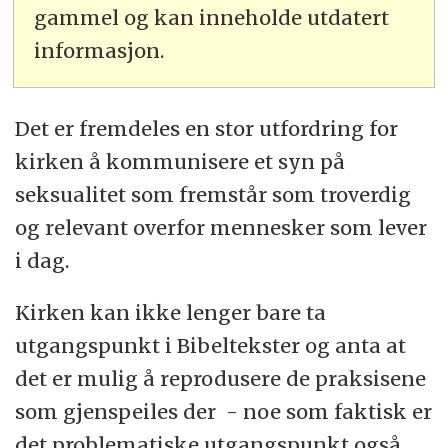
gammel og kan inneholde utdatert
informasjon.
Det er fremdeles en stor utfordring for
kirken å kommunisere et syn på
seksualitet som fremstår som troverdig
og relevant overfor mennesker som lever
i dag.
Kirken kan ikke lenger bare ta
utgangspunkt i Bibeltekster og anta at
det er mulig å reprodusere de praksisene
som gjenspeiles der - noe som faktisk er
det problematiske utgangspunkt også