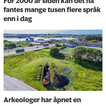
For 2000 år siden kan det ha
fantes mange tusen flere språk
enn i dag
Arkeologer har åpnet en