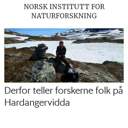
NORSK INSTITUTT FOR
NATURFORSKNING
Derfor teller forskerne folk på
Hardangervidda