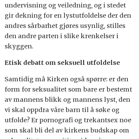
undervisning og veiledning, og i stedet
gir dekning for en lystutfoldelse der den
andres sårbarhet gjøres usynlig, stilles
den andre parten i slike krenkelser i
skyggen.
Etisk debatt om seksuell utfoldelse
Samtidig må Kirken også spørre: er den
form for seksualitet som bare er bestemt
av mannens blikk og mannens lyst, den
vi skal oppdra våre barn til å søke og
utfolde? Er pornografi og trekantsex noe
som skal bli del av kirkens budskap om