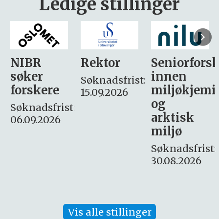
Ledige stillinger
Rektor
Seniorforsker
Forskning.
innen
søker
Søknadsfrist:
miljøkjemi
nyhetsjour
15.09.2026
og
– fast
:
arktisk
Søknadsfrist:
miljø
16. august.
Søknadsfrist:
30.08.2026
Vis alle stillinger