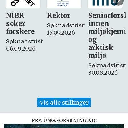
Rektor
Seniorforsker
Forskning.
innen
søker
Søknadsfrist:
miljøkjemi
nyhetsjour
15.09.2026
og
– fast
:
arktisk
Søknadsfrist:
miljø
16. august.
Søknadsfrist:
30.08.2026
Vis alle stillinger
FRA UNG.FORSKNING.NO: