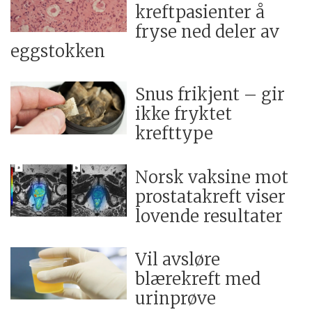
kreftpasienter å
fryse ned deler av
eggstokken
Snus frikjent – gir
ikke fryktet
krefttype
Norsk vaksine mot
prostatakreft viser
lovende resultater
Vil avsløre
blærekreft med
urinprøve