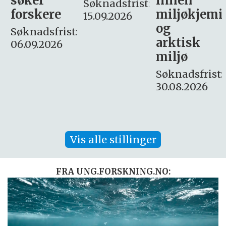
Søknadsfrist:
miljøkjemi
nyhetsjour
15.09.2026
og
– fast
:
arktisk
Søknadsfrist:
miljø
16. august.
Søknadsfrist:
30.08.2026
Vis alle stillinger
FRA UNG.FORSKNING.NO: