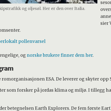
seson
kipstrafikk og oljesøl. Her er den over Italia.
over
anne
sier
omsenter.
perlokalt pollenvarsel
jengelige, og
norske brukere finner dem
her
.
ogram
 romorganisasjonen ESA. De leverer og skyter opp S
tter som forsker på jordas klima og miljø. I tillegg 
der betegnelsen Earth Explorers. De fem første Eart