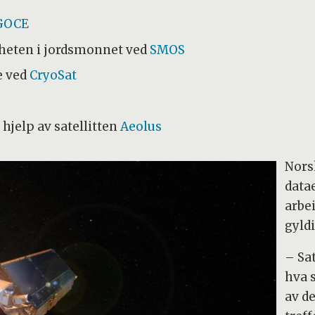
GOCE
gheten i jordsmonnet ved
SMOS
e ved
CryoSat
jelp av satellitten
Aeolus
Nors
datae
arbe
gyld
– Sat
hva 
av de