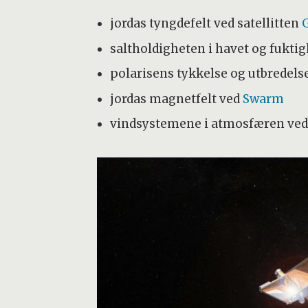
jordas tyngdefelt ved satellitten
saltholdigheten i havet og fukti
polarisens tykkelse og utbredels
jordas magnetfelt ved
Swarm
vindsystemene i atmosfæren ved h