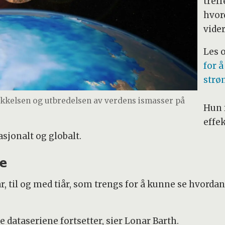
tref
hvor
vide
Les 
for å
strø
ykkelsen og utbredelsen av verdens ismasser på
Hun f
effek
sjonalt og globalt.
ne
år, til og med tiår, som trengs for å kunne se hvorda
e dataseriene fortsetter, sier Lonar Barth.