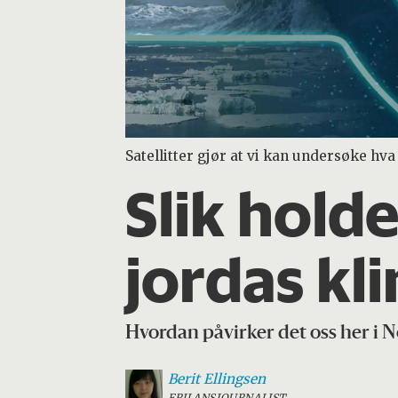
Satellitter gjør at vi kan undersøke hv
Slik hold
jordas kl
Hvordan påvirker det oss her i 
Berit
Ellingsen
FRILANSJOURNALIST