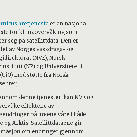
rnicus bretjeneste
er en nasjonal
este for klimaovervåking som
er seg på satellittdata. Den er
klet av Norges vassdrags- og
gidirektorat (NVE), Norsk
institutt (NP) og Universitetet i
 (UiO) med støtte fra Norsk
enter,
ennom denne tjenesten kan NVE og
vervåke effektene av
aendringer på breene våre i både
 og Arktis. Satellittdataene gir
rmasjon om endringer gjennom