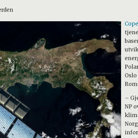
verden
Cope
tjen
baser
utvi
ener
Polar
Oslo
Roms
– Gj
NP o
klim
Norge
info