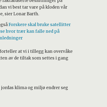
fe faktabaserte beslutninger på
dan vi best tar vare på kloden vår
re, sier Lonar Barth.
også
Forskere skal bruke satellitter
 se hvor trær kan falle ned på
mledninger
orteller at vi i tillegg kan overvåke
ten av de tiltak som settes i gang
n jordas klima og miljø endrer seg