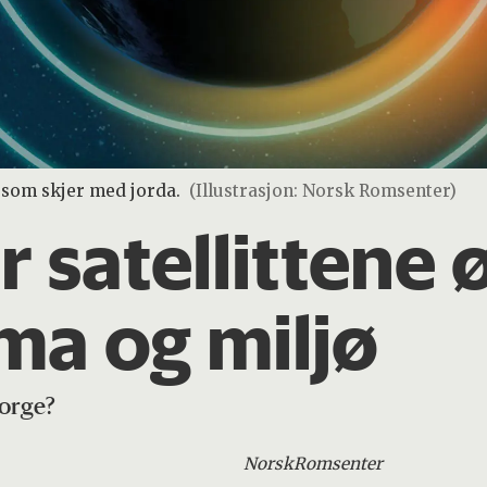
a som skjer med jorda.
(Illustrasjon: Norsk Romsenter)
er satellittene
ima og miljø
Norge?
Norsk
Romsenter