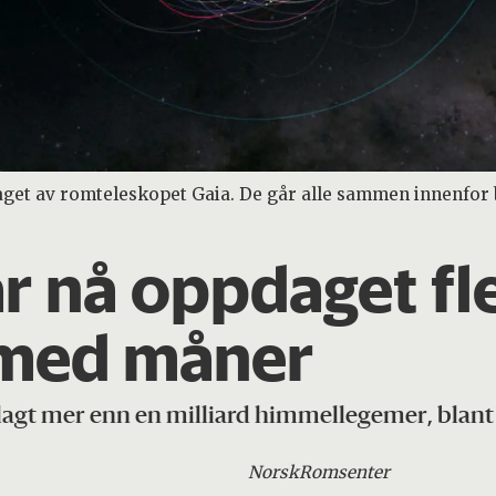
t av romteleskopet Gaia. De går alle sammen innenfor banen
r nå oppdaget fl
 med måner
agt mer enn en milliard himmellegemer, blant 
Norsk
Romsenter