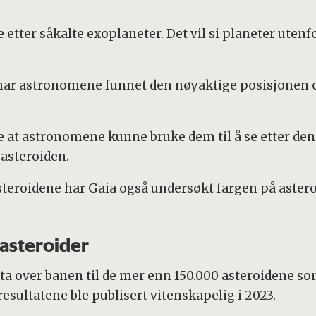
e etter såkalte exoplaneter. Det vil si planeter utenf
ia har astronomene funnet den nøyaktige posisjonen 
 at astronomene kunne bruke dem til å se etter den ø
asteroiden.
t asteroidene har Gaia også undersøkt fargen på aste
 asteroider
a over banen til de mer enn 150.000 asteroidene s
esultatene ble publisert vitenskapelig i 2023.