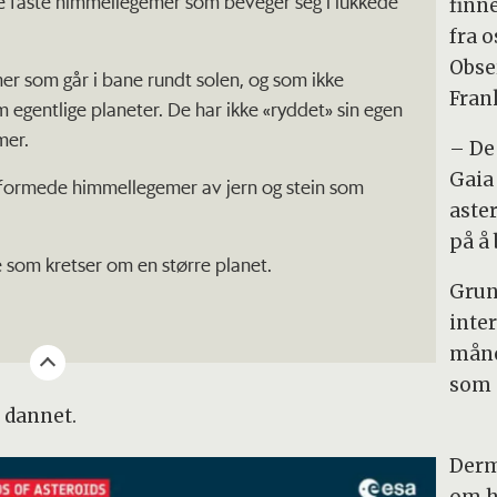
fte faste himmellegemer som beveger seg i lukkede
finne
fra o
Obser
r som går i bane rundt solen, og som ikke
Frank
om egentlige planeter. De har ikke «ryddet» sin egen
mer.
– De
Gaia 
t formede himmellegemer av jern og stein som
aste
på å 
de som kretser om en større planet.
Grun
inte
måner
som 
 dannet.
Derm