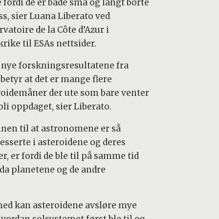
 fordi de er både små og langt borte
ss, sier Luana Liberato ved
vatoire de la Côte d’Azur i
rike til ESAs nettsider.
 nye forskningsresultatene fra
betyr at det er mange flere
roidemåner der ute som bare venter
bli oppdaget, sier Liberato.
nen til at astronomene er så
resserte i asteroidene og deres
, er fordi de ble til på samme tid
da planetene og de andre
ed kan asteroidene avsløre mye