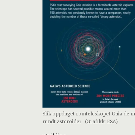
Slik oppdaget romteleskopet Gaia de m
rundt asteroider.
(Grafikk: ESA)