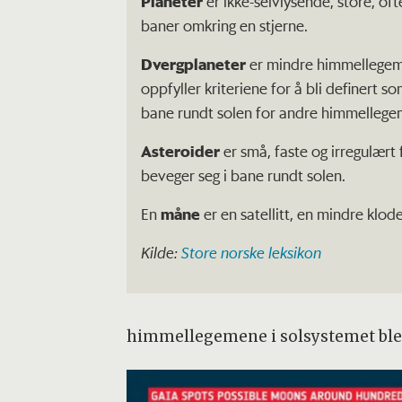
Planeter
er ikke-selvlysende, store, o
baner omkring en stjerne.
Dvergplaneter
er mindre himmellegeme
oppfyller kriteriene for å bli definert s
bane rundt solen for andre himmellege
Asteroider
er små, faste og irregulær
beveger seg i bane rundt solen.
En
måne
er en satellitt, en mindre klo
Kilde:
Store norske leksikon
himmellegemene i solsystemet ble