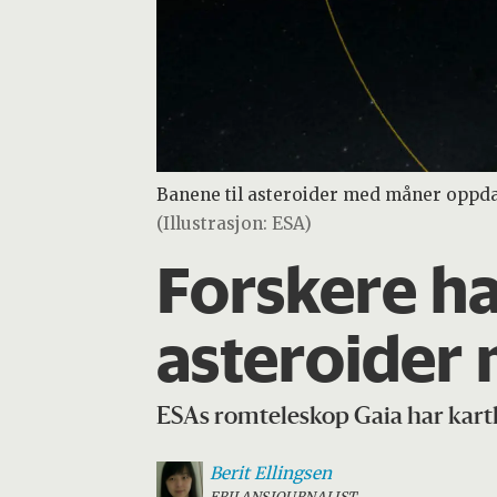
Banene til asteroider med måner oppdage
(Illustrasjon: ESA)
Forskere ha
asteroider
ESAs romteleskop Gaia har kartl
Berit
Ellingsen
FRILANSJOURNALIST