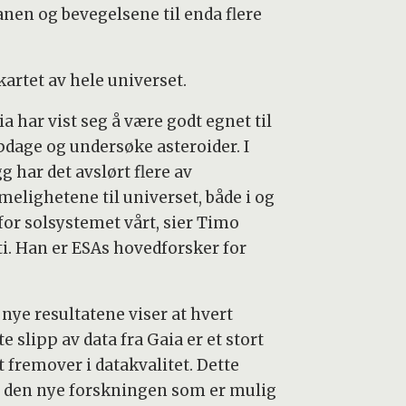
anen og bevegelsene til enda flere
kartet av hele universet.
a har vist seg å være godt egnet til
pdage og undersøke asteroider. I
gg har det avslørt flere av
elighetene til universet, både i og
for solsystemet vårt, sier Timo
ti. Han er ESAs hovedforsker for
.
 nye resultatene viser at hvert
e slipp av data fra Gaia er et stort
t fremover i datakvalitet. Dette
r den nye forskningen som er mulig