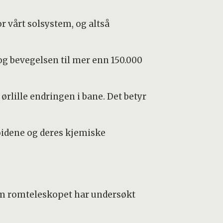
or vårt solsystem, og altså
og bevegelsen til mer enn 150.000
rlille endringen i bane. Det betyr
roidene og deres kjemiske
om romteleskopet har undersøkt