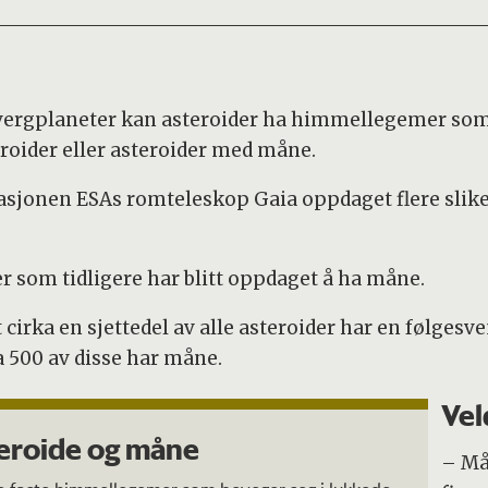
ergplaneter kan asteroider ha himmellegemer som 
eroider eller asteroider med måne.
sjonen ESAs romteleskop Gaia oppdaget flere slike
er som tidligere har blitt oppdaget å ha måne.
irka en sjettedel av alle asteroider har en følgesve
a 500 av disse har måne.
Vel
teroide og måne
– Må