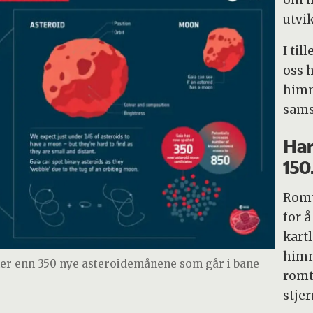
om h
utvik
I til
oss 
himm
sams
Har
150
Romt
for 
kart
himm
er enn 350 nye asteroidemånene som går i bane
romt
stjer