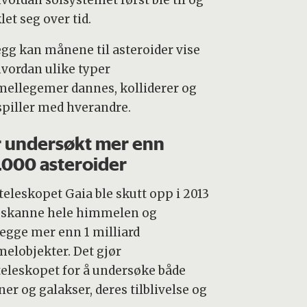
vordan solsystemet først ble til og
let seg over tid.
legg kan månene til asteroider vise
hvordan ulike typer
ellegemer dannes, kolliderer og
piller med hverandre.
 undersøkt mer enn
.000 asteroider
eleskopet Gaia ble skutt opp i 2013
å skanne hele himmelen og
legge mer enn 1 milliard
elobjekter. Det gjør
eleskopet for å undersøke både
ner og galakser, deres tilblivelse og