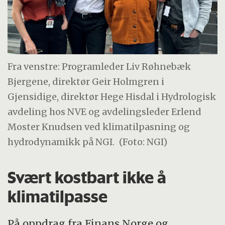
Hege Hisdal, direktør for hydrologisk
avdeling (NVE), Geir Holmgren, konsernsjef
(Gjensidige).
Fra venstre: Programleder Liv Røhnebæk
Programleder: Liv Røhnebæk Bjergene.
Bjergene, direktør Geir Holmgren i
Hør hele episoden her.
Gjensidige, direktør Hege Hisdal i Hydrologisk
avdeling hos NVE og avdelingsleder Erlend
Moster Knudsen ved klimatilpasning og
hydrodynamikk på NGI.
(Foto: NGI)
Svært kostbart ikke å
klimatilpasse
På oppdrag fra Finans Norge og