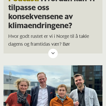
tilpasse oss
konsekvensene av
klimaendringene?
Hvor godt rustet er vi i Norge til å takle
dagens og framtidas vær? Bør
koordineringsansvaret for klimatilpasning
bli lagt til én myndighet og ikke åtte
departementene som i dag?
Gjester i denne episoden av podcasten
Med blikket mot bakken
: Erlend Moster
Knudsen, avdelingsleder for
klimatilpasning og hydrodynamikk (NGI),