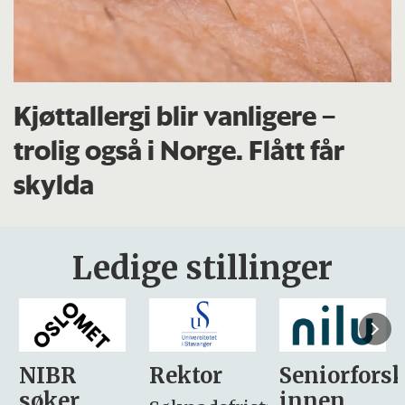
Kjøttallergi blir vanligere –
trolig også i Norge. Flått får
skylda
Ledige stillinger
Rektor
Seniorforsker
Forskning.
innen
søker