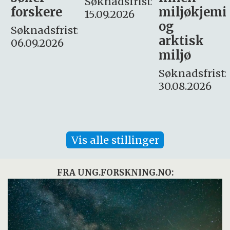
Søknadsfrist:
miljøkjemi
nyhetsjour
15.09.2026
og
– fast
:
arktisk
Søknadsfrist:
miljø
16. august.
Søknadsfrist:
30.08.2026
Vis alle stillinger
FRA UNG.FORSKNING.NO: