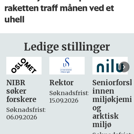
raketten traff månen ved et
uhell
Ledige stillinger
Rektor
Seniorforsker
Forskning.
innen
søker
Søknadsfrist:
miljøkjemi
nyhetsjour
15.09.2026
og
– fast
:
arktisk
Søknadsfrist:
miljø
16. august.