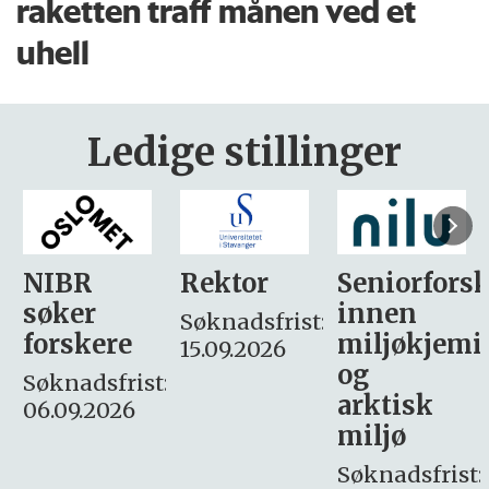
raketten traff månen ved et
uhell
Ledige stillinger
Rektor
Seniorforsker
Forskning.
innen
søker
Søknadsfrist:
miljøkjemi
nyhetsjour
15.09.2026
og
– fast
:
arktisk
Søknadsfrist:
miljø
16. august.
Søknadsfrist: