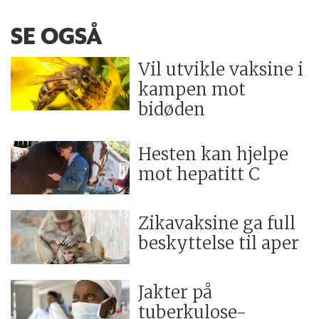
SE OGSÅ
Vil utvikle vaksine i
kampen mot
bidøden
Hesten kan hjelpe
mot hepatitt C
Zikavaksine ga full
beskyttelse til aper
Jakter på
tuberkulose-