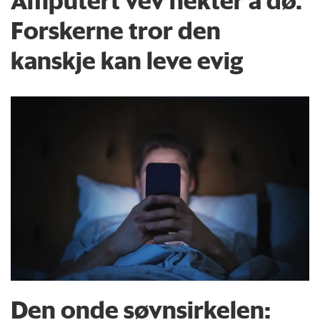
Amputert vev nekter å dø.
Forskerne tror den
kanskje kan leve evig
Den onde søvnsirkelen: