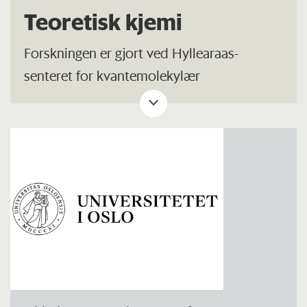
Teoretisk kjemi
Forskningen er gjort ved Hyllearaas-
senteret for kvantemolekylær
vitenskap.
Les mer om deres forskning på
hjemmesidene her (engelsk side).