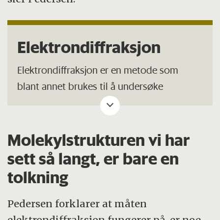
Elektrondiffraksjon
Elektrondiffraksjon er en metode som
blant annet brukes til å undersøke
molekylstruktur. Metoden fungerer ved å
skyte elektroner på molekylet som skal
undersøkes.
Molekylstrukturen vi har
sett så langt, er bare en
Når elektronet treffer molekylet, endrer det
tolkning
retning. Ved å skyte mange elektroner på
molekylet dannes det et mønster for hvor
Pedersen forklarer at måten
det er noe «hardt». Ved å tolke det
elektrondiffraksjon fungerer på, er noe