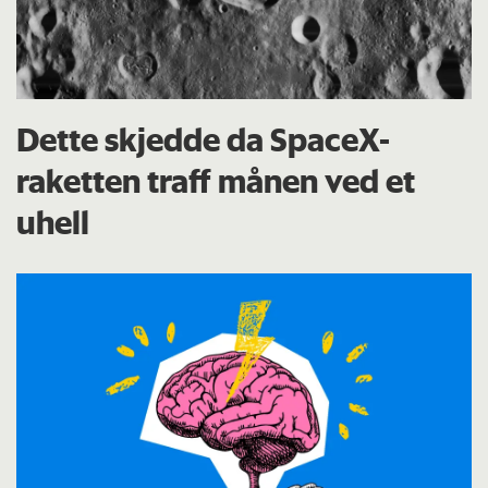
Dette skjedde da SpaceX-
raketten traff månen ved et
uhell