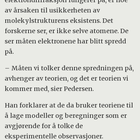
mønsteret som dannes kan forskerne si
av årsaken til usikkerheten av
noe om avstanden mellom atomene. Og
molekylstrukturens eksistens. Det
dermed også forstå hvordan molekylet ser
forskerne ser, er ikke selve atomene. De
ut.
ser måten elektronene har blitt spredd
på.
– Måten vi tolker denne spredningen på,
avhenger av teorien, og det er teorien vi
kommer med, sier Pedersen.
Han forklarer at de da bruker teoriene til
å lage modeller og beregninger som er
avgjørende for å tolke de
eksperimentelle observasjoner.