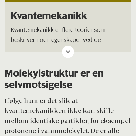
Kvantemekanikk
Kvantemekanikk er flere teorier som
beskriver noen egenskaper ved de
grunnleggende strukturene, som for
eksempel elektroner, protoner, atomer og
molekyler.
Molekylstruktur er en
selvmotsigelse
Kvantemekanikken beskriver hvordan de er
bygget opp, hvordan de beveger seg og
Ifølge ham er det slik at
hvordan de interagerer med hverandre.
kvantemekanikken ikke kan skille
mellom identiske partikler, for eksempel
protonene i vannmolekylet. De er alle