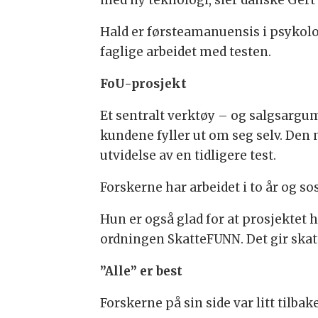
med ny teknologi, sier danske Gert
Hald er førsteamanuensis i psykolo
faglige arbeidet med testen.
FoU-prosjekt
Et sentralt verktøy – og salgsargum
kundene fyller ut om seg selv. Den n
utvidelse av en tidligere test.
Forskerne har arbeidet i to år og s
Hun er også glad for at prosjektet 
ordningen SkatteFUNN. Det gir skatt
”Alle” er best
Forskerne på sin side var litt tilbak