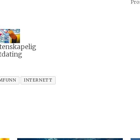
Pro
tenskapelig
tdating
MFUNN
INTERNETT