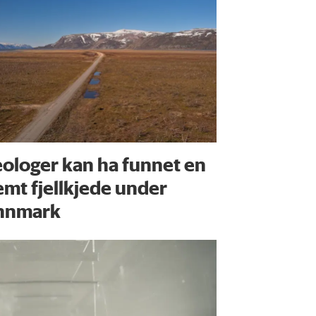
ologer kan ha funnet en
emt fjellkjede under
nnmark