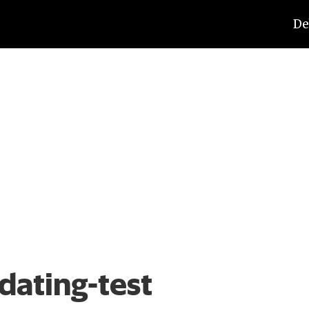
De
dating-test