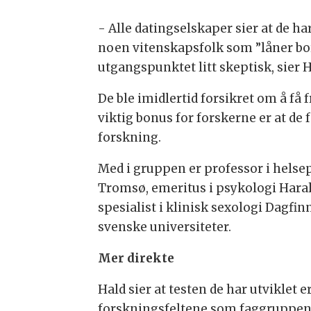
- Alle datingselskaper sier at de ha
noen vitenskapsfolk som ”låner bort
utgangspunktet litt skeptisk, sier H
De ble imidlertid forsikret om å få f
viktig bonus for forskerne er at de 
forskning.
Med i gruppen er professor i helse
Tromsø, emeritus i psykologi Haral
spesialist i klinisk sexologi Dagfi
svenske universiteter.
Mer direkte
Hald sier at testen de har utviklet 
forskningsfeltene som faggruppen 