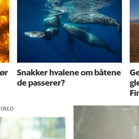
før
Snakker hvalene om båtene
Ge
de passerer?
gl
Fi
 OSLO