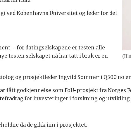
 Martin Hald.
gi ved Københavns Universitet og leder for det
ent – for datingselskapene er testen alle
ye testen selskapet nå har tatt i bruk er en
(Il
osiolog og prosjektleder Ingvild Sommer i Q500.no er
har fått godkjennelse som FoU-prosjekt fra Norges Fo
efradrag for investeringer i forskning og utvikling 
eholdne da de gikk inn i prosjektet.