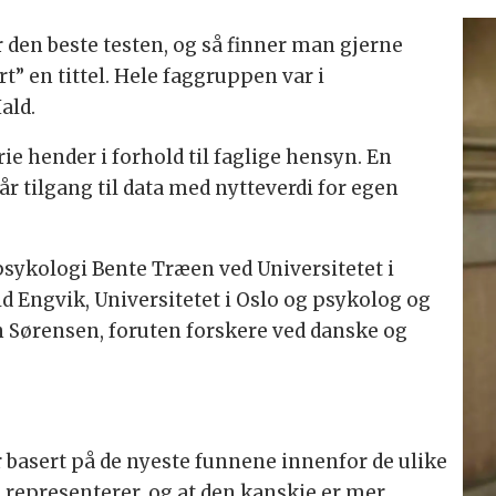
r den beste testen, og så finner man gjerne
” en tittel. Hele faggruppen var i
ald.
rie hender i forhold til faglige hensyn. En
får tilgang til data med nytteverdi for egen
psykologi Bente Træen ved Universitetet i
d Engvik, Universitetet i Oslo og psykolog og
nn Sørensen, foruten forskere ved danske og
er basert på de nyeste funnene innenfor de ulike
representerer, og at den kanskje er mer