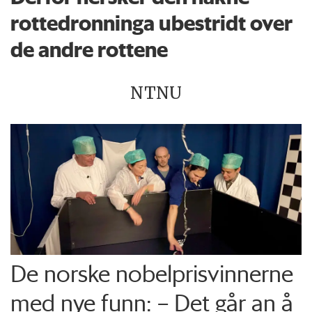
rottedronninga ubestridt over
de andre rottene
NTNU
De norske nobelprisvinnerne
med nye funn: – Det går an å