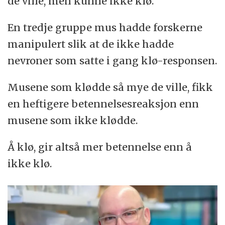
de ville, men kunne ikke klø.
En tredje gruppe mus hadde forskerne
manipulert slik at de ikke hadde
nevroner som satte i gang klø-responsen.
Musene som klødde så mye de ville, fikk
en heftigere betennelsesreaksjon enn
musene som ikke klødde.
Å klø, gir altså mer betennelse enn å
ikke klø.