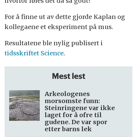
hvorfor føles det da så godt?
For å finne ut av dette gjorde Kaplan og
kollegaene et eksperiment på mus.
Resultatene ble nylig publisert i
tidsskriftet Science
.
Mest lest
Arkeologenes
morsomste funn:
Steinringene var ikke
laget for å ofre til
gudene. De var spor
etter barns lek