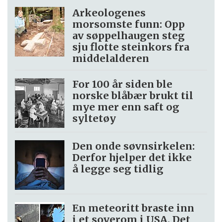
Arkeologenes
morsomste funn: Opp
av søppel­haugen steg
sju flotte steinkors fra
middelalderen
For 100 år siden ble
norske blåbær brukt til
mye mer enn saft og
syltetøy
Den onde søvnsirkelen:
Derfor hjelper det ikke
å legge seg tidlig
En meteoritt braste inn
i et soverom i USA. Det