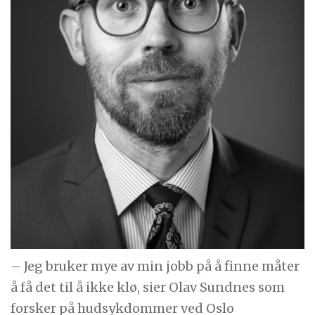
– Jeg bruker mye av min jobb på å finne måter
å få det til å ikke klø, sier Olav Sundnes som
forsker på hudsykdommer ved Oslo