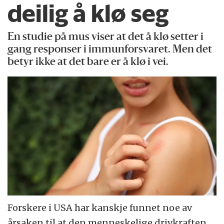
deilig å klø seg
En studie på mus viser at det å klø setter i
gang responser i immunforsvaret. Men det
betyr ikke at det bare er å klø i vei.
Forskere i USA har kanskje funnet noe av
årsaken til at den menneskelige drivkraften