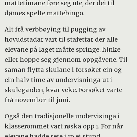
mattetimane føre seg ute, der dei til
dømes spelte mattebingo.
Alt frå verbbøying til pugging av
hovudstadar vart til stafettar der alle
elevane på laget måtte springe, hinke
eller hoppe seg gjennom oppgåvene. Til
saman flytta skulane i forsøket ein og
ein halv time av undervisninga ut i
skulegarden, kvar veke. Forsøket varte
frå november til juni.
Også den tradisjonelle undervisinga i
klasserommet vart røska opp i. For når
elevane hadde sete i ro ei stund,