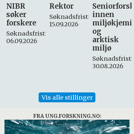
Rektor
Seniorforsker
Forskning.
innen
søker
Søknadsfrist:
miljøkjemi
nyhetsjour
15.09.2026
og
– fast
:
arktisk
Søknadsfrist:
miljø
16. august.
Søknadsfrist:
30.08.2026
Vis alle stillinger
FRA UNG.FORSKNING.NO: