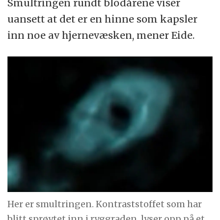
Smultringen rundt blodårene viser
uansett at det er en hinne som kapsler
inn noe av hjernevæsken, mener Eide.
Her er smultringen. Kontraststoffet som har
blitt sprøytet inn i ryggraden, lyser opp på et