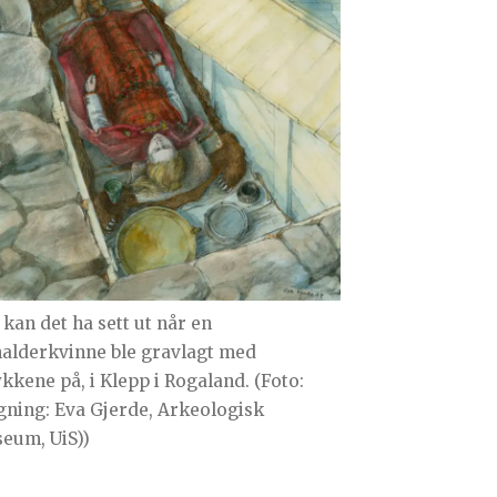
 kan det ha sett ut når en
nalderkvinne ble gravlagt med
kkene på, i Klepp i Rogaland. (Foto:
gning: Eva Gjerde, Arkeologisk
eum, UiS))