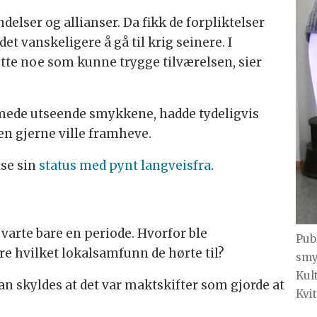
ndelser og allianser. Da fikk de forpliktelser
t vanskeligere å gå til krig seinere. I
ette noe som kunne trygge tilværelsen, sier
mede utseende smykkene, hadde tydeligvis
en gjerne ville framheve.
ise sin
status med pynt langveisfra
.
arte bare en periode. Hvorfor ble
Pub
e hvilket lokalsamfunn de hørte til?
smy
Kul
an skyldes at det var maktskifter som gjorde at
Kvi