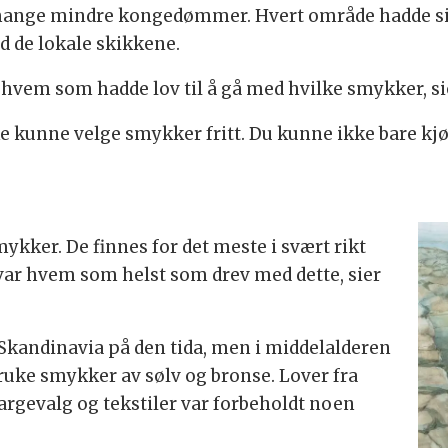
mange mindre kongedømmer. Hvert område hadde sin
ed de lokale skikkene.
r hvem som hadde lov til å gå med hvilke smykker, si
ke kunne velge smykker fritt. Du kunne ikke bare kj
ykker. De finnes for det meste i svært rikt
e var hvem som helst som drev med dette, sier
a Skandinavia på den tida, men i middelalderen
 å bruke smykker av sølv og bronse. Lover fra
fargevalg og tekstiler var forbeholdt noen