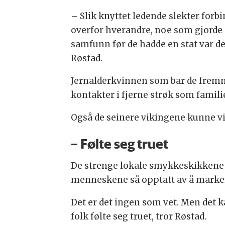
– Slik knyttet ledende slekter forbi
overfor hverandre, noe som gjorde de
samfunn før de hadde en stat var d
Røstad.
Jernalderkvinnen som bar de frem
kontakter i fjerne strøk som famili
Også de seinere vikingene kunne v
– Følte seg truet
De strenge lokale smykkeskikkene v
menneskene så opptatt av å marker
Det er det ingen som vet. Men det k
folk følte seg truet, tror Røstad.