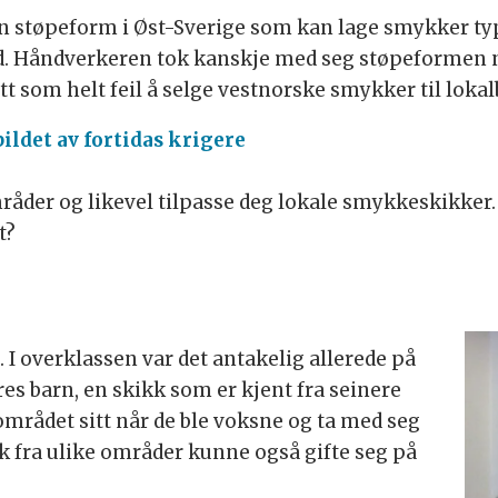
n støpeform i Øst-Sverige som kan lage smykker ty
. Håndverkeren tok kanskje med seg støpeformen nå
t som helt feil å selge vestnorske smykker til loka
ildet av fortidas krigere
mråder og likevel tilpasse deg lokale smykkeskikker
t?
d. I overklassen var det antakelig allerede på
es barn, en skikk som er kjent fra seinere
l området sitt når de ble voksne og ta med seg
lk fra ulike områder kunne også gifte seg på