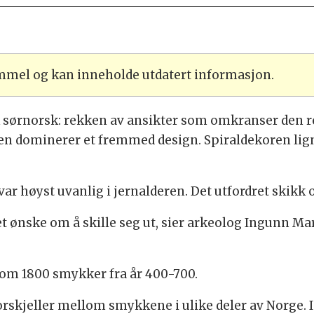
ammel og kan inneholde utdatert informasjon.
sørnorsk: rekken av ansikter som omkranser den r
ten dominerer et fremmed design. Spiraldekoren lig
r høyst uvanlig i jernalderen. Det utfordret skikk 
et ønske om å skille seg ut, sier arkeolog Ingunn Ma
om 1800 smykker fra år 400-700.
orskjeller mellom smykkene i ulike deler av Norge. 