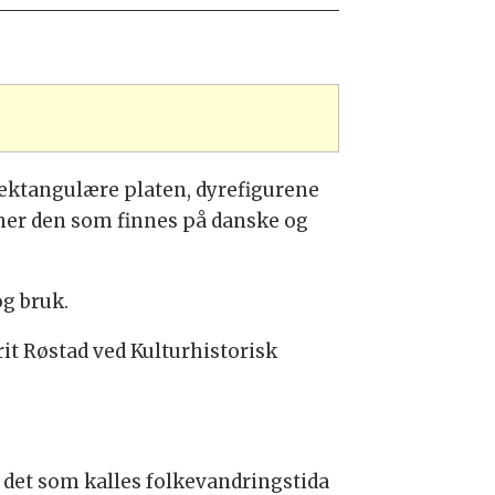
ektangulære platen, dyrefigurene
ner den som finnes på danske og
og bruk.
rit Røstad ved Kulturhistorisk
I det som kalles folkevandringstida