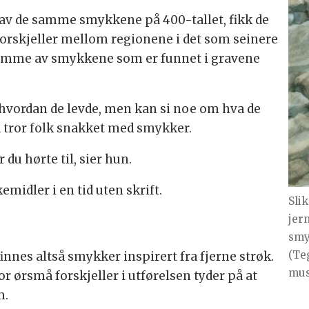
 av de samme smykkene på 400-tallet, fikk de
e forskjeller mellom regionene i det som seinere
l dømme av smykkene som er funnet i gravene
i hvordan de levde, men kan si noe om hva de
 tror folk snakket med smykker.
du hørte til, sier hun.
emidler i en tid uten skrift.
Slik
jer
smy
(Te
innes altså smykker inspirert fra fjerne strøk.
mus
r ørsmå forskjeller i utførelsen tyder på at
m.