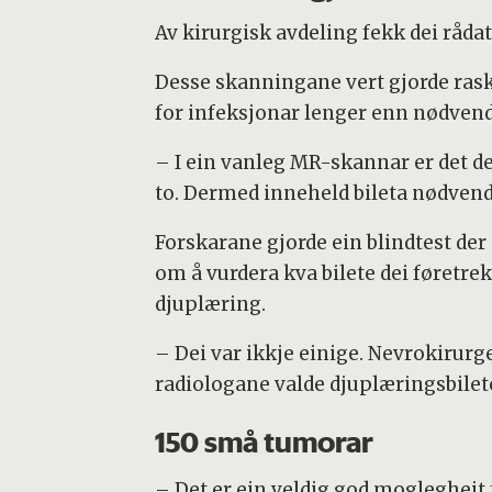
Av kirurgisk avdeling fekk dei råd
Desse skanningane vert gjorde rask
for infeksjonar lenger enn nødvend
– I ein vanleg MR-skannar er det d
to. Dermed inneheld bileta nødvend
Forskarane gjorde ein blindtest der
om å vurdera kva bilete dei føretrek
djuplæring.
– Dei var ikkje einige. Nevrokirurg
radiologane valde djuplæringsbilete
150 små tumorar
– Det er ein veldig god moglegheit 