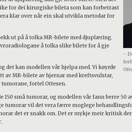
ke for dei kirurgiske bileta som kan forbetrast
vera klar over når ein skal utvikla metodar for
jekk ut på å tolka MR-bilete med djuplæring.
vroradiologane å tolka slike bilete for å gje
– D
for
 og det kan modellen vår hjelpa med. Vi køyrde
Ott
tt av MR-bilete av hjernar med kreftsvulstar,
tumorane, fortel Ottesen.
e 150 små tumorar, og modellen vår fann berre 50 av
ge tumorar vil det vera færre moglege behandlingsf
umorar det er snakk om. Det er mykje meir kritisk
.