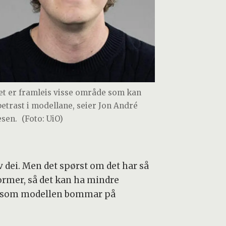
et er framleis visse område som kan
betrast i modellane, seier Jon André
esen.
(Foto: UiO)
 dei. Men det spørst om det har så
ormer, så det kan ha mindre
 dersom modellen bommar på