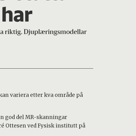
 har
ka riktig. Djuplæringsmodellar
 kan variera etter kva område på
 ein god del MR-skanningar
dré Ottesen ved Fysisk institutt på