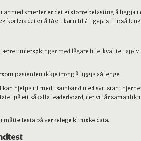
nar med smerter er det ei større belasting å liggja 
g korleis det er å få eit barn til å liggja stille så leng
 færre undersøkingar med lågare biletkvalitet, sjølv
som pasienten ikkje trong å liggja så lenge.
I kan hjelpa til med i samband med svulstar i hjernen
ltatet på eit såkalla leaderboard, der vi får samanl
vi måtte testa på verkelege kliniske data.
ndtest