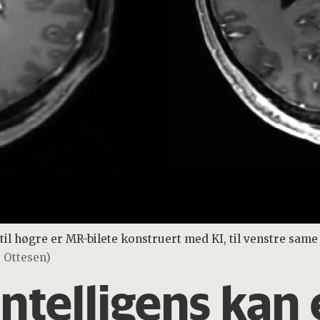
 til høgre er MR-bilete konstruert med KI, til venstre sa
é Ottesen)
intelligens kan 