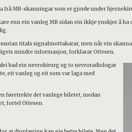
ata frå MR-skanningar som er gjorde under hjernekir
are enn ein vanleg MR sidan ein ikkje ynskjer å ha
ig.
essutan titals signalmottakarar, men når ein skanna
igvis mindre informasjon, forklarar Ottesen.
 dei bad ein nevrokirurg og to nevroradiologar
te, eit vanleg og eit som var laga med
en føretrekte det vanlege biletet, medan
t, fortel Ottesen.
for at djuplæring kan gje betre bilete. Men det