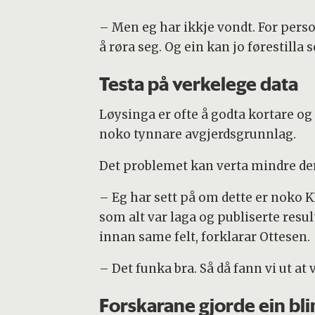
– Men eg har ikkje vondt. For perso
å røra seg. Og ein kan jo førestilla se
Testa på verkelege data
Løysinga er ofte å godta kortare og
noko tynnare avgjerdsgrunnlag.
Det problemet kan verta mindre der
– Eg har sett på om dette er noko K
som alt var laga og publiserte resu
innan same felt, forklarar Ottesen.
– Det funka bra. Så då fann vi ut at 
Forskarane gjorde ein bli