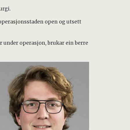
urgi.
 operasjonsstaden open og utsett
r under operasjon, brukar ein berre