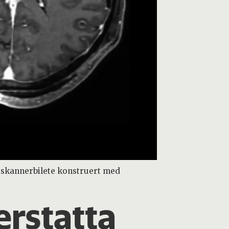
me skannerbilete konstruert med
erstatta