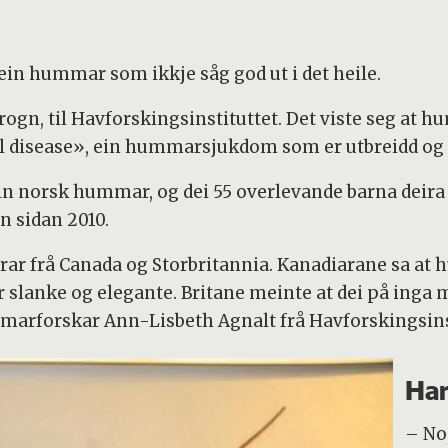
 ein hummar som ikkje såg god ut i det heile.
ogn, til Havforskingsinstituttet. Det viste seg at
ll disease», ein hummarsjukdom som er utbreidd og 
in norsk hummar, og dei 55 overlevande barna deira 
n sidan 2010.
ar frå Canada og Storbritannia. Kanadiarane sa at
or slanke og elegante. Britane meinte at dei på inga
ummarforskar Ann-Lisbeth Agnalt frå Havforskingsins
Har
– No,