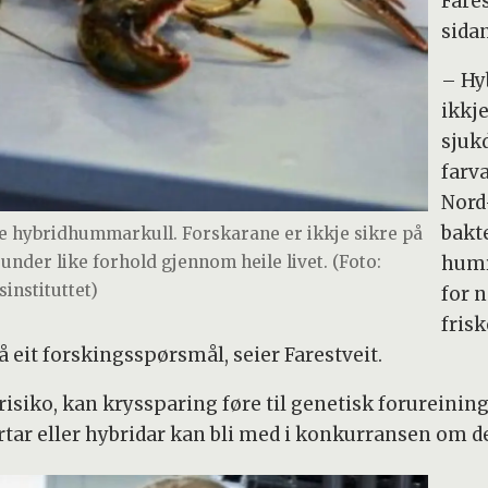
Fare
sidan
– Hy
ikkj
sjuk
farva
Nord
bakt
e hybridhummarkull. Forskarane er ikkje sikre på
 under like forhold gjennom heile livet. (Foto:
humr
instituttet)
for 
frisk
så eit forskingsspørsmål, seier Farestveit.
erisiko, kan kryssparing føre til genetisk forurein
rtar eller hybridar kan bli med i konkurransen om 