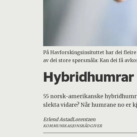
På Havforskingsinsituttet har dei flei
av dei store spørsmåla: Kan dei få avk
Hybridhumrar i
55 norsk-amerikanske hybridhumrar
slekta vidare? Når humrane no er k
Erlend Astad
Lorentzen
KOMMUNIKASJONSRÅDGIVER