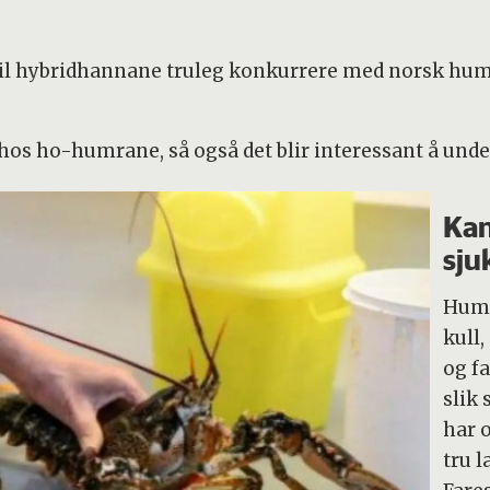
 vil hybridhannane truleg konkurrere med norsk hu
n hos ho-humrane, så også det blir interessant å und
Kan
sj
Humr
kull,
og f
slik
har 
tru 