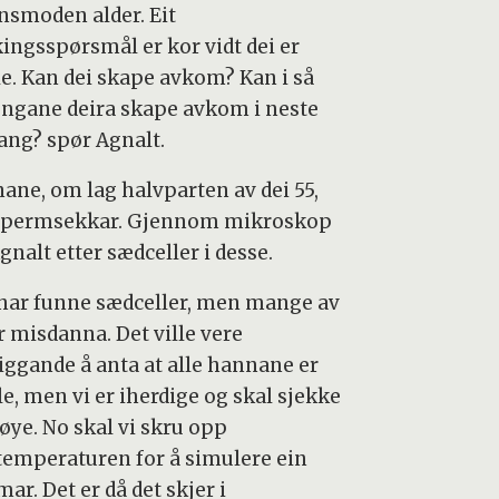
nsmoden alder. Eit
kingsspørsmål er kor vidt dei er
ile. Kan dei skape avkom? Kan i så
 ungane deira skape avkom i neste
ng? spør Agnalt.
ane, om lag halvparten av dei 55,
spermsekkar. Gjennom mikroskop
gnalt etter sædceller i desse.
 har funne sædceller, men mange av
r misdanna. Det ville vere
iggande å anta at alle hannane er
le, men vi er iherdige og skal sjekke
øye. No skal vi skru opp
temperaturen for å simulere ein
r. Det er då det skjer i