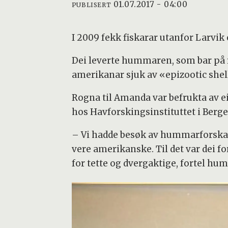
01.07.2017 - 04:00
PUBLISERT
I 2009 fekk fiskarar utanfor Larvik
Dei leverte hummaren, som bar på r
amerikanar sjuk av «epizootic she
Rogna til Amanda var befrukta av e
hos Havforskingsinstituttet i Berge
– Vi hadde besøk av hummarforskar
vere amerikanske. Til det var dei f
for tette og dvergaktige, fortel h