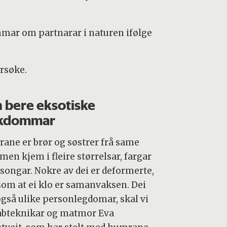
mmar om partnarar i naturen ifølge
ersøke.
 bere eksotiske
ukdommar
ane er brør og søstrer frå same
 men kjem i fleire størrelsar, fargar
asongar. Nokre av dei er deformerte,
 som at ei klo er samanvaksen. Dei
også ulike personlegdomar, skal vi
labteknikar og matmor Eva