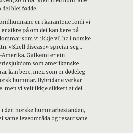
stveit, som har stelt med humrane
 dei blei fødde.
bridhumrane er i karantene fordi vi
e er sikre på om dei kan bere på
dommar som vi ikkje vil ha i norske
tn. «Shell disease» spreiar seg i
-Amerika. Gafkemi er ein
eriesjukdom som amerikanske
ar kan bere, men som er dødeleg
norsk hummar. Hybridane verkar
e, men vi veit ikkje sikkert at dei
ing i den norske hummarbestanden,
dei same leveområda og ressursane.