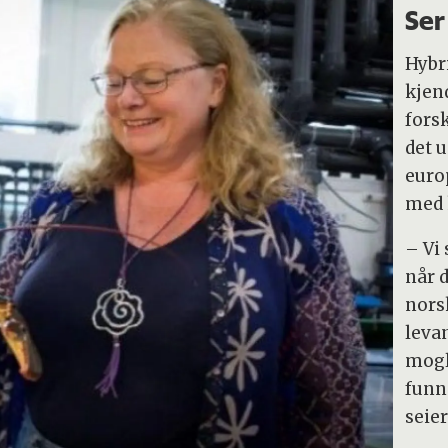
Ser
Hybr
kjen
forsk
det 
euro
med 
– Vi 
når 
nors
leva
mogle
funn 
seier