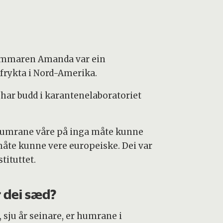
 hummaren Amanda var ein
frykta i Nord-Amerika.
har budd i karantenelaboratoriet
 humrane våre på inga måte kunne
 måte kunne vere europeiske. Dei var
tituttet.
 dei sæd?
 sju år seinare, er humrane i