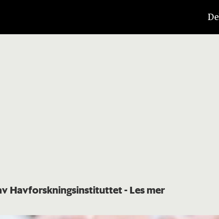
De
 av Havforskningsinstituttet
- Les mer