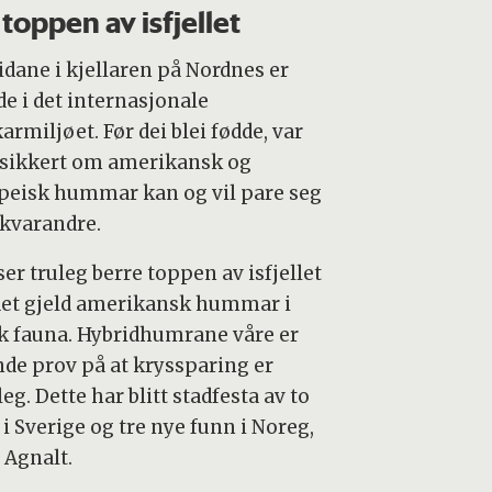
 toppen av isfjellet
idane i kjellaren på Nordnes er
de i det internasjonale
armiljøet. Før dei blei fødde, var
usikkert om amerikansk og
peisk hummar kan og vil pare seg
kvarandre.
ser truleg berre toppen av isfjellet
det gjeld amerikansk hummar i
k fauna. Hybridhumrane våre er
nde prov på at kryssparing er
g. Dette har blitt stadfesta av to
i Sverige og tre nye funn i Noreg,
 Agnalt.