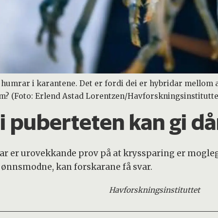
re humrar i karantene. Det er fordi dei er hybridar mello
om? (Foto: Erlend Astad Lorentzen/Havforskningsinstitutte
 puberteten kan gi då
 er urovekkande prov på at kryssparing er mogleg
jønnsmodne, kan forskarane få svar.
Havforskningsinstituttet