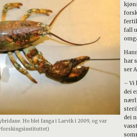
kjøn
fors
fert
fall
omga
Hann
har 
ser A
– Vi
dei e
nærl
steri
dei n
ridane. Ho blei fanga i Larvik i 2009, og var
vass
vforskingsinstituttet)
somma