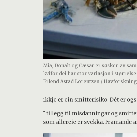
Mia, Donalt og Cæsar er søsken av sam
kvifor dei har stor variasjon i størrelse
Erlend Astad Lorentzen / Havforsknings
ikkje er ein smitterisiko. Dét er og
I tillegg til misdanningar og smitt
som allereie er svekka. Framande a