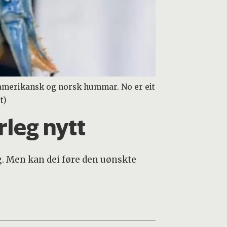
m amerikansk og norsk hummar. No er eit
t)
rleg nytt
. Men kan dei føre den uønskte