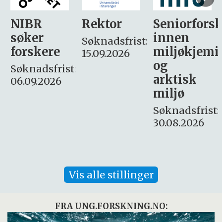
Rektor
Seniorforsker
Forskning.
innen
søker
Søknadsfrist:
miljøkjemi
nyhetsjour
15.09.2026
og
– fast
:
arktisk
Søknadsfrist:
miljø
16. august.
Søknadsfrist:
30.08.2026
Vis alle stillinger
FRA UNG.FORSKNING.NO: