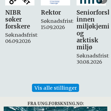
Rektor
Seniorforsker
Forskning.
innen
søker
Søknadsfrist:
miljøkjemi
nyhetsjour
15.09.2026
og
– fast
:
arktisk
Søknadsfrist:
miljø
16. august.
Søknadsfrist:
30.08.2026
Vis alle stillinger
FRA UNG.FORSKNING.NO: