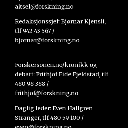
aksel@forskning.no
Redaksjonssjef: Bjørnar Kjensli,
tlf 942 43 567 /
bjornar@forskning.no
Forskersonen.no/kronikk og
debatt: Frithjof Eide Fjeldstad, tlf
480 98 388 /
frithjof@forskning.no
Daglig leder: Even Hallgren
Stranger, tlf 480 59 100 /
even@forskning.no