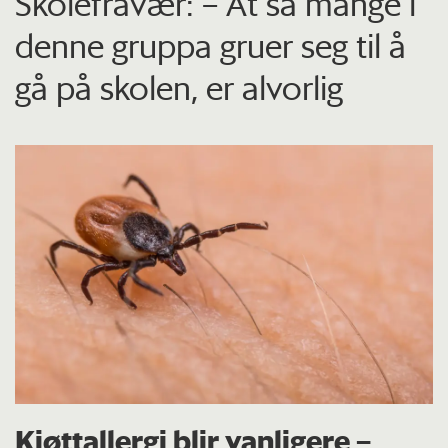
Skolefravær: – At så mange i
denne gruppa gruer seg til å
gå på skolen, er alvorlig
Kjøttallergi blir vanligere –