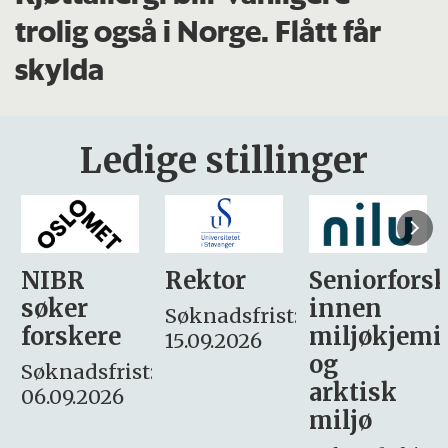
trolig også i Norge. Flått får
skylda
Ledige stillinger
Rektor
Seniorforsker
Forskning.
innen
søker
Søknadsfrist:
miljøkjemi
nyhetsjour
15.09.2026
og
– fast
:
arktisk
Søknadsfrist:
miljø
16. august.