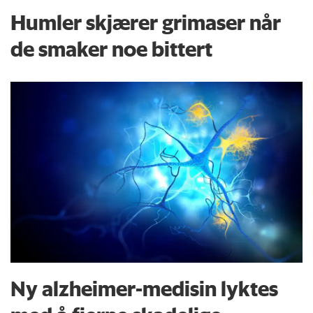
Humler skjærer grimaser når
de smaker noe bittert
Ny alzheimer-medisin lyktes