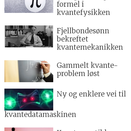
formel i
kvantefysikken
Fjellbondesønn
bekreftet
kvantemekanikken
Gammelt kvante-
problem løst
Ny og enklere vei til
kvantedatamaskinen