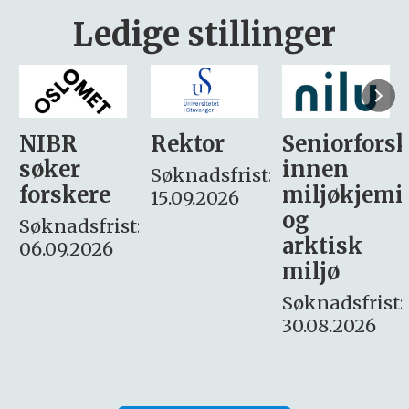
Ledige stillinger
Rektor
Seniorforsker
Forskning.
innen
søker
Søknadsfrist:
miljøkjemi
nyhetsjour
15.09.2026
og
– fast
:
arktisk
Søknadsfrist:
miljø
16. august.
Søknadsfrist:
30.08.2026