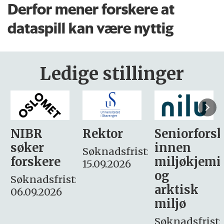
Derfor mener forskere at
dataspill kan være nyttig
Ledige stillinger
Rektor
Seniorforsker
Forskning.
innen
søker
Søknadsfrist:
miljøkjemi
nyhetsjour
15.09.2026
og
– fast
:
arktisk
Søknadsfrist:
miljø
16. august.
Søknadsfrist: