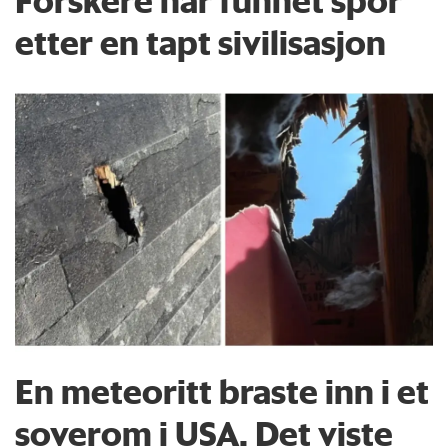
Forskere har funnet spor
etter en tapt sivilisasjon
En meteoritt braste inn i et
soverom i USA. Det viste