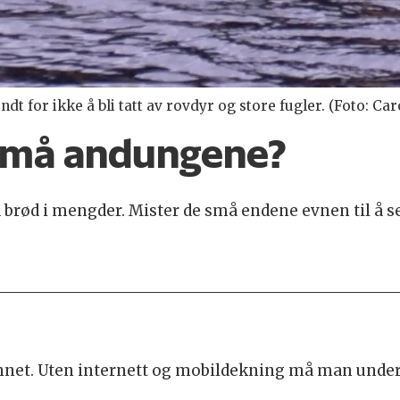
 for ikke å bli tatt av rovdyr og store fugler. (Foto: Car
 små andungene?
brød i mengder. Mister de små endene evnen til å s
nnet. Uten internett og mobildekning må man underho