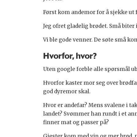
Først kom andemor for å sjekke ut
Jeg ofret gladelig brødet. Små biter
Vi ble gode venner. De søte små ko
Hvorfor, hvor?
Uten google forble alle spørsmål ub
Hvorfor kaster mor seg over brødfat
god dyremor skal.
Hvor er andefar? Mens svalene i tak
landet? Svømmer han rundt i et ann
finner mat og passer på?
Gjester kom med vin og mer brød, 