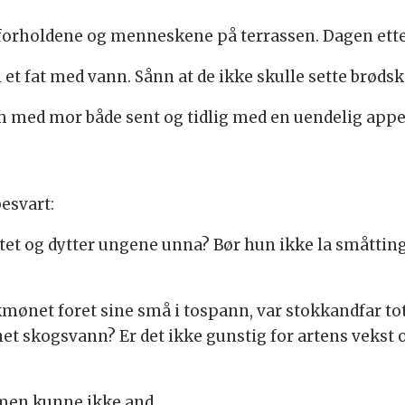
 forholdene og menneskene på terrassen. Dagen ett
 i et fat med vann. Sånn at de ikke skulle sette brøds
m med mor både sent og tidlig med en uendelig appet
esvart:
et og dytter ungene unna? Bør hun ikke la småttingene
mønet foret sine små i tospann, var stokkandfar tot
et skogsvann? Er det ikke gunstig for artens vekst
men kunne ikke and.