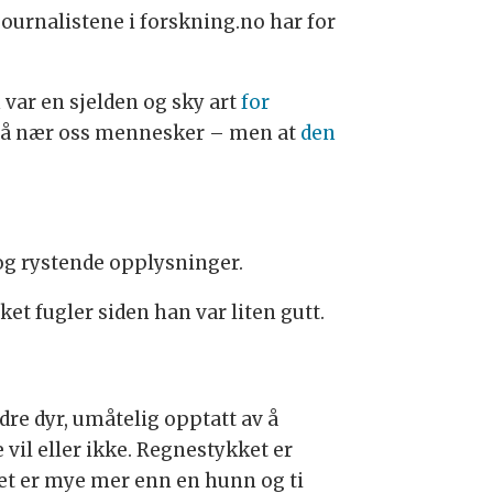
journalistene i forskning.no har for
n var en sjelden og sky art
for
å nær oss mennesker – men at
den
 og rystende opplysninger.
et fugler siden han var liten gutt.
re dyr, umåtelig opptatt av å
il eller ikke. Regnestykket er
et er mye mer enn en hunn og ti